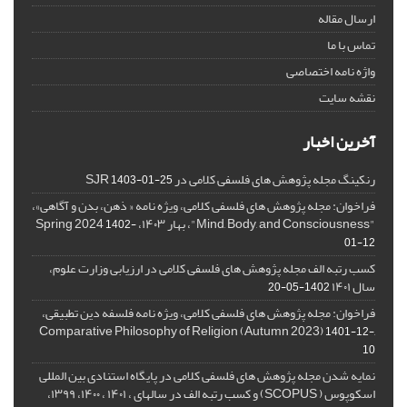
ارسال مقاله
تماس با ما
واژه نامه اختصاصی
نقشه سایت
آخرین اخبار
رنکینگ مجله پژوهش های فلسفی کلامی در SJR
1403-01-25
فراخوان: مجله پژوهش های فلسفی کلامی، ویژه نامه « ذهن، بدن و آگاهی»،
"Mind, Body, and Consciousness"، بهار ۱۴۰۳، Spring 2024
1402-
01-12
کسب رتبه الف مجله پژوهش های فلسفی کلامی در ارزیابی وزارت علوم،
سال ۱۴۰۱
1402-05-20
فراخوان: مجله پژوهش های فلسفی کلامی، ویژه نامه فلسفه دین تطبیقی،
,Comparative Philosophy of Religion (Autumn 2023)
1401-12-
10
نمایه شدن مجله پژوهش های فلسفی کلامی در پایگاه استنادی بین المللی
اسکوپوس ( SCOPUS) و کسب رتبه الف در سالهای ، ۱۴۰۱ ، ۱۴۰۰، ۱۳۹۹،