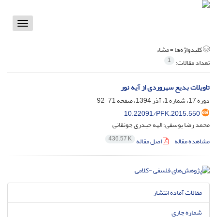
Toggle
vigation
کلیدواژه‌ها =
مشاء
1
تعداد مقالات:
تاویلات بدیع سهروردی از آیه نور
دوره 17، شماره 1، آذر 1394، صفحه
71-92
10.22091/PFK.2015.550
محمد رضا یوسفی؛ الهه حیدری جونقانی
436.57 K
مشاهده مقاله
اصل مقاله
مقالات آماده انتشار
شماره جاری