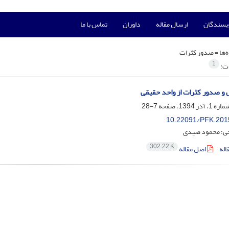
ویسندگان
ارسال مقاله
داوران
تماس با ما
‌ها =
صدور کثرات
1
ات:
 و صدور کثرات از واحد حقیقی
7-28
10.22091/PFK.201
ی؛ محمود صیدی
302.22 K
اله
اصل مقاله