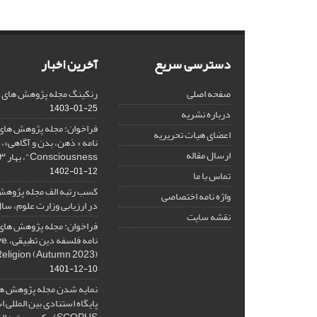
دسترسی سریع
آخرین اخبار
صفحه اصلی
رنکینگ مجله پژوهش های فلس
1403-01-25
درباره نشریه
فراخوان: مجله پژوهش های 
اعضای هیات تحریریه
ارسال مقاله
Consciousness"، بهار ۱۴۰۳، Spring 2024
1402-01-12
تماس با ما
کسب رتبه الف مجله پژوهش
واژه نامه اختصاصی
در ارزیابی وزارت علوم، سال ۰۱
نقشه سایت
فراخوان: مجله پژوهش های 
نامه 
Religion (Autumn 2023)
1401-12-10
نمایه شدن مجله پژوهش ها
پایگاه استنادی بین المللی