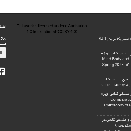
اشت
This work is licensed under a
Attribution
4.0 International
(CC BY 4.0)
برای
فی کلامی در SJR
مشت
فلسفی کلامی، ویژه
نامه « ذهن، بدن و آگاهی»، "Mind, Body, and
 های فلسفی کلامی
۱۴
1402-05-20
فلسفی کلامی، ویژه
فلسفه دین تطبیقی، ,Comparative
Philosophy of 
ی فلسفی کلامی در
 اسکوپوس (