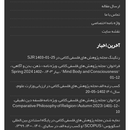
ارسال مقاله
تماس با ما
واژه نامه اختصاصی
نقشه سایت
آخرین اخبار
رنکینگ مجله پژوهش های فلسفی کلامی در SJR
1403-01-25
فراخوان: مجله پژوهش های فلسفی کلامی، ویژه نامه « ذهن، بدن و آگاهی»،
"Mind, Body, and Consciousness"، بهار ۱۴۰۳، Spring 2024
1402-
01-12
کسب رتبه الف مجله پژوهش های فلسفی کلامی در ارزیابی وزارت علوم،
سال ۱۴۰۱
1402-05-20
فراخوان: مجله پژوهش های فلسفی کلامی، ویژه نامه فلسفه دین تطبیقی،
,Comparative Philosophy of Religion (Autumn 2023)
1401-12-
10
نمایه شدن مجله پژوهش های فلسفی کلامی در پایگاه استنادی بین المللی
اسکوپوس ( SCOPUS) و کسب رتبه الف در سالهای ، ۱۴۰۱ ، ۱۴۰۰، ۱۳۹۹،