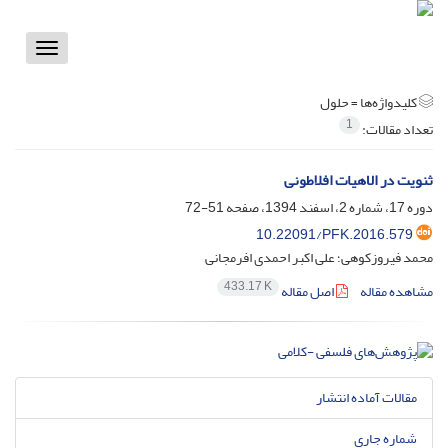
Toggle
vigation
کلیدواژه‌ها =
حلول
1
تعداد مقالات:
ثنویت در الاهیات افلاطونی
دوره 17، شماره 2، اسفند 1394، صفحه
51-72
10.22091/PFK.2016.579
محمد فیروزکوهی؛ علی اکبر احمدی افرمجانی
433.17 K
مشاهده مقاله
اصل مقاله
مقالات آماده انتشار
شماره جاری