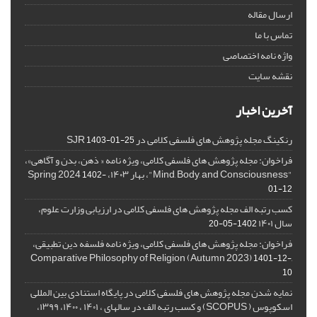
ارسال مقاله
تماس با ما
واژه نامه اختصاصی
نقشه سایت
آخرین اخبار
رنکینگ مجله پژوهش های فلسفی کلامی در SJR
1403-01-25
فراخوان: مجله پژوهش های فلسفی کلامی، ویژه نامه « ذهن، بدن و آگاهی»،
"Mind, Body, and Consciousness"، بهار ۱۴۰۳، Spring 2024
1402-
01-12
کسب رتبه الف مجله پژوهش های فلسفی کلامی در ارزیابی وزارت علوم،
سال ۱۴۰۱
1402-05-20
فراخوان: مجله پژوهش های فلسفی کلامی، ویژه نامه فلسفه دین تطبیقی،
,Comparative Philosophy of Religion (Autumn 2023)
1401-12-
10
نمایه شدن مجله پژوهش های فلسفی کلامی در پایگاه استنادی بین المللی
اسکوپوس ( SCOPUS) و کسب رتبه الف در سالهای ، ۱۴۰۱ ، ۱۴۰۰، ۱۳۹۹،