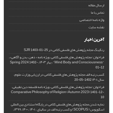
ارسال مقاله
تماس با ما
واژه نامه اختصاصی
نقشه سایت
آخرین اخبار
رنکینگ مجله پژوهش های فلسفی کلامی در SJR
1403-01-25
فراخوان: مجله پژوهش های فلسفی کلامی، ویژه نامه « ذهن، بدن و آگاهی»،
"Mind, Body, and Consciousness"، بهار ۱۴۰۳، Spring 2024
1402-
01-12
کسب رتبه الف مجله پژوهش های فلسفی کلامی در ارزیابی وزارت علوم،
سال ۱۴۰۱
1402-05-20
فراخوان: مجله پژوهش های فلسفی کلامی، ویژه نامه فلسفه دین تطبیقی،
,Comparative Philosophy of Religion (Autumn 2023)
1401-12-
10
نمایه شدن مجله پژوهش های فلسفی کلامی در پایگاه استنادی بین المللی
اسکوپوس ( SCOPUS) و کسب رتبه الف در سالهای ، ۱۴۰۱ ، ۱۴۰۰، ۱۳۹۹،