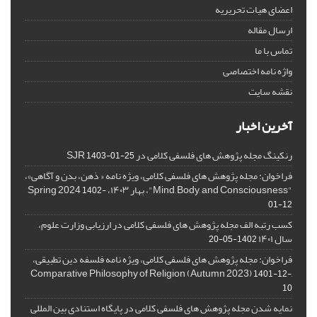
اعضای هیات تحریریه
ارسال مقاله
تماس با ما
واژه نامه اختصاصی
نقشه سایت
آخرین اخبار
رنکینگ مجله پژوهش های فلسفی کلامی در SJR
1403-01-25
فراخوان: مجله پژوهش های فلسفی کلامی، ویژه نامه « ذهن، بدن و آگاهی»،
"Mind, Body, and Consciousness"، بهار ۱۴۰۳، Spring 2024
1402-
01-12
کسب رتبه الف مجله پژوهش های فلسفی کلامی در ارزیابی وزارت علوم،
سال ۱۴۰۱
1402-05-20
فراخوان: مجله پژوهش های فلسفی کلامی، ویژه نامه فلسفه دین تطبیقی،
,Comparative Philosophy of Religion (Autumn 2023)
1401-12-
10
نمایه شدن مجله پژوهش های فلسفی کلامی در پایگاه استنادی بین المللی