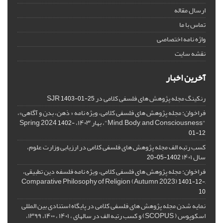
ارسال مقاله
تماس با ما
واژه نامه اختصاصی
نقشه سایت
آخرین اخبار
رنکینگ مجله پژوهش های فلسفی کلامی در SJR
1403-01-25
فراخوان: مجله پژوهش های فلسفی کلامی، ویژه نامه « ذهن، بدن و آگاهی»،
"Mind, Body, and Consciousness"، بهار ۱۴۰۳، Spring 2024
1402-
01-12
کسب رتبه الف مجله پژوهش های فلسفی کلامی در ارزیابی وزارت علوم،
سال ۱۴۰۱
1402-05-20
فراخوان: مجله پژوهش های فلسفی کلامی، ویژه نامه فلسفه دین تطبیقی،
,Comparative Philosophy of Religion (Autumn 2023)
1401-12-
10
نمایه شدن مجله پژوهش های فلسفی کلامی در پایگاه استنادی بین المللی
اسکوپوس ( SCOPUS) و کسب رتبه الف در سالهای ، ۱۴۰۱ ، ۱۴۰۰، ۱۳۹۹،