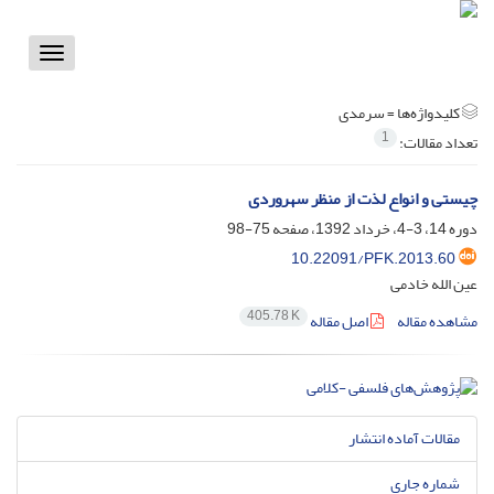
Toggle
vigation
کلیدواژه‌ها =
سرمدی
1
تعداد مقالات:
چیستی و انواع لذت از منظر سهروردی
دوره 14، 3-4، خرداد 1392، صفحه
75-98
10.22091/PFK.2013.60
عین الله خادمی
405.78 K
مشاهده مقاله
اصل مقاله
مقالات آماده انتشار
شماره جاری