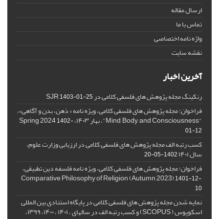
ارسال مقاله
تماس با ما
واژه نامه اختصاصی
نقشه سایت
آخرین اخبار
رنکینگ مجله پژوهش های فلسفی کلامی در SJR
1403-01-25
فراخوان: مجله پژوهش های فلسفی کلامی، ویژه نامه « ذهن، بدن و آگاهی»،
"Mind, Body, and Consciousness"، بهار ۱۴۰۳، Spring 2024
1402-
01-12
کسب رتبه الف مجله پژوهش های فلسفی کلامی در ارزیابی وزارت علوم،
سال ۱۴۰۱
1402-05-20
فراخوان: مجله پژوهش های فلسفی کلامی، ویژه نامه فلسفه دین تطبیقی،
,Comparative Philosophy of Religion (Autumn 2023)
1401-12-
10
نمایه شدن مجله پژوهش های فلسفی کلامی در پایگاه استنادی بین المللی
اسکوپوس ( SCOPUS) و کسب رتبه الف در سالهای ، ۱۴۰۱ ، ۱۴۰۰، ۱۳۹۹،