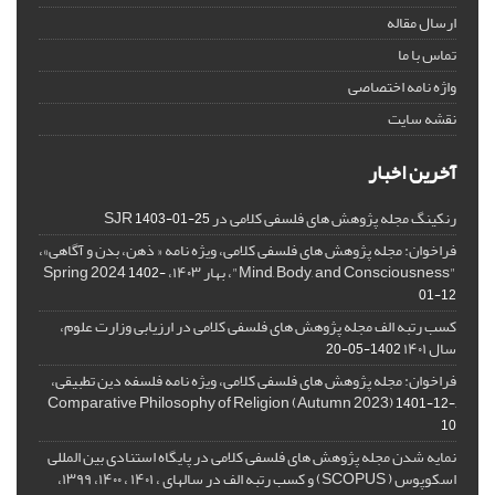
ارسال مقاله
تماس با ما
واژه نامه اختصاصی
نقشه سایت
آخرین اخبار
رنکینگ مجله پژوهش های فلسفی کلامی در SJR
1403-01-25
فراخوان: مجله پژوهش های فلسفی کلامی، ویژه نامه « ذهن، بدن و آگاهی»،
"Mind, Body, and Consciousness"، بهار ۱۴۰۳، Spring 2024
1402-
01-12
کسب رتبه الف مجله پژوهش های فلسفی کلامی در ارزیابی وزارت علوم،
سال ۱۴۰۱
1402-05-20
فراخوان: مجله پژوهش های فلسفی کلامی، ویژه نامه فلسفه دین تطبیقی،
,Comparative Philosophy of Religion (Autumn 2023)
1401-12-
10
نمایه شدن مجله پژوهش های فلسفی کلامی در پایگاه استنادی بین المللی
اسکوپوس ( SCOPUS) و کسب رتبه الف در سالهای ، ۱۴۰۱ ، ۱۴۰۰، ۱۳۹۹،