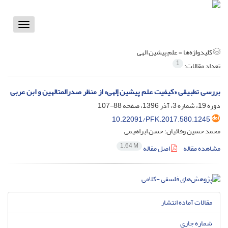
Toggle
vigation
کلیدواژه‌ها =
علم پیشین الهی
1
تعداد مقالات:
بررسی تطبیقی «کیفیت علم پیشین إلهی» از منظر صدرالمتالهین و ابن عربی
دوره 19، شماره 3، آذر 1396، صفحه
88-107
10.22091/PFK.2017.580.1245
محمد حسین وفائیان؛ حسن ابراهیمی
1.64 M
مشاهده مقاله
اصل مقاله
مقالات آماده انتشار
شماره جاری