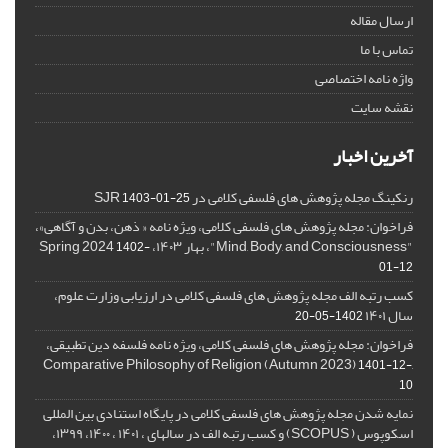
ارسال مقاله
تماس با ما
واژه نامه اختصاصی
نقشه سایت
آخرین اخبار
رنکینگ مجله پژوهش های فلسفی کلامی در SJR
1403-01-25
فراخوان: مجله پژوهش های فلسفی کلامی، ویژه نامه « ذهن، بدن و آگاهی»،
"Mind, Body, and Consciousness"، بهار ۱۴۰۳، Spring 2024
1402-
01-12
کسب رتبه الف مجله پژوهش های فلسفی کلامی در ارزیابی وزارت علوم،
سال ۱۴۰۱
1402-05-20
فراخوان: مجله پژوهش های فلسفی کلامی، ویژه نامه فلسفه دین تطبیقی،
,Comparative Philosophy of Religion (Autumn 2023)
1401-12-
10
نمایه شدن مجله پژوهش های فلسفی کلامی در پایگاه استنادی بین المللی
اسکوپوس ( SCOPUS) و کسب رتبه الف در سالهای ، ۱۴۰۱ ، ۱۴۰۰، ۱۳۹۹،