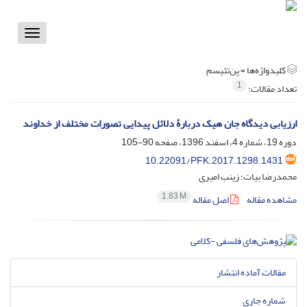
Toggle
vigation
کلیدواژه‌ها =
پن‌تئیسم‌‌
1
تعداد مقالات:
ارزیابی دیدگاه جان هیک دربارۀ دلائل پیدایی تصورات مختلف از خداوند
دوره 19، شماره 4، اسفند 1396، صفحه
90-105
10.22091/PFK.2017.1298.1431
محمدرضا بیات؛ زینب امیری
1.83 M
مشاهده مقاله
اصل مقاله
مقالات آماده انتشار
شماره جاری