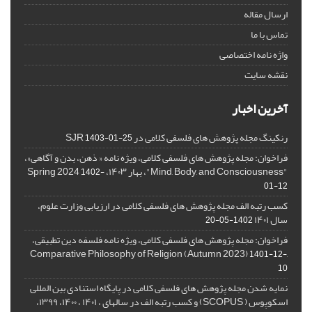
ارسال مقاله
تماس با ما
واژه نامه اختصاصی
نقشه سایت
آخرین اخبار
رنکینگ مجله پژوهش های فلسفی کلامی در SJR
1403-01-25
فراخوان: مجله پژوهش های فلسفی کلامی، ویژه نامه « ذهن، بدن و آگاهی»،
"Mind, Body, and Consciousness"، بهار ۱۴۰۳، Spring 2024
1402-
01-12
کسب رتبه الف مجله پژوهش های فلسفی کلامی در ارزیابی وزارت علوم،
سال ۱۴۰۱
1402-05-20
فراخوان: مجله پژوهش های فلسفی کلامی، ویژه نامه فلسفه دین تطبیقی،
,Comparative Philosophy of Religion (Autumn 2023)
1401-12-
10
نمایه شدن مجله پژوهش های فلسفی کلامی در پایگاه استنادی بین المللی
اسکوپوس ( SCOPUS) و کسب رتبه الف در سالهای ، ۱۴۰۱ ، ۱۴۰۰، ۱۳۹۹،