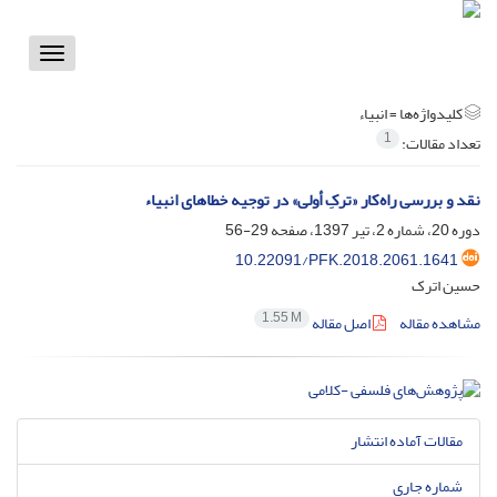
Toggle
vigation
کلیدواژه‌ها =
انبیاء
1
تعداد مقالات:
نقد و بررسی راه‌کار «ترکِ أولی» در توجیه خطاهای انبیاء
دوره 20، شماره 2، تیر 1397، صفحه
29-56
10.22091/PFK.2018.2061.1641
حسین اترک
1.55 M
مشاهده مقاله
اصل مقاله
مقالات آماده انتشار
شماره جاری