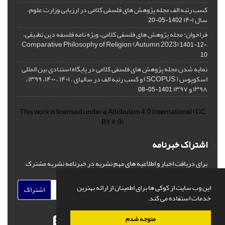
کسب رتبه الف مجله پژوهش های فلسفی کلامی در ارزیابی وزارت علوم،
سال ۱۴۰۱
1402-05-20
فراخوان: مجله پژوهش های فلسفی کلامی، ویژه نامه فلسفه دین تطبیقی،
,Comparative Philosophy of Religion (Autumn 2023)
1401-12-
10
نمایه شدن مجله پژوهش های فلسفی کلامی در پایگاه استنادی بین المللی
اسکوپوس ( SCOPUS) و کسب رتبه الف در سالهای ، ۱۴۰۱ ، ۱۴۰۰، ۱۳۹۹،
۱۳۹۸ و ۱۳۹۷
1401-05-08
This work is licensed under a
Attribution 4.0 International
(CC
BY 4.0)
اشتراک خبرنامه
برای دریافت اخبار و اطلاعیه های مهم نشریه در خبرنامه نشریه مشترک
شوید.
این وب سایت از کوکی ها برای اطمینان از ارائه بهترین
اشتراک
خدمات استفاده می کند.
متوجه شدم