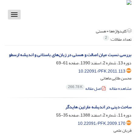
Toggle
vigation
کلیدواژه‌ها =
هستی
2
تعداد مقالات:
بررسی نسبت میان اصالت و هستی در زبان‌های باستانی و اندیشه ارسطو
دوره 13، شماره 2، اسفند 1390، صفحه
61-69
10.22091/PFK.2011.113
محسن طلایی ماهانی
266.78 K
مشاهده مقاله
اصل مقاله
ساحت دینی در اندیشه مارتین هایدگر
دوره 11، شماره 2، اسفند 1388، صفحه
35-55
10.22091/PFK.2009.170
قربان علمی