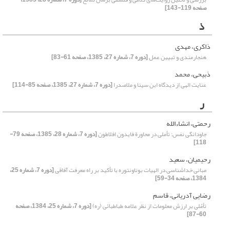
صفحه 119-143]
ذ
ذاکری، مهدی‌
هنجارمندی‌ و تبیین‌ عمل‌
[دوره 7، شماره 27، 1385، صفحه 61-83]
ذبیحی، محمد
عنایت‌ الهی‌ از دیدگاه‌ ابن‌ سینا و ملاصدرا
[دوره 7، شماره 27، 1385، صفحه 85-114]
ر
رحمتی، انشاءالله
جاودانگی نفس: تأملی در محاورة فایدون افلاطون
[دوره 7، شماره 28، 1385، صفحه 79-
118]
رحیمیان، سعید
مبانی خداشناسی در الهیات بوناونتوره با تأکید بر راه معرفت آفاقی
[دوره 7، شماره 25،
1384، صفحه 34-59]
رضایی آدریانی، قاسم
تأمّلی بر ارزش معلومات از نظر علامه طباطبائی (ره)
[دوره 7، شماره 25، 1384، صفحه
60-87]