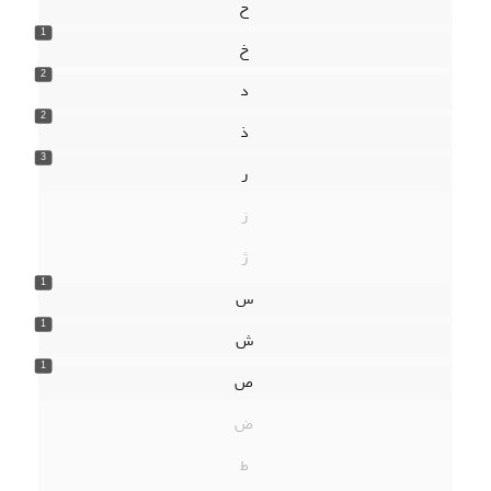
ح
1
خ
2
د
2
ذ
3
ر
ز
ژ
1
س
1
ش
1
ص
ض
ط