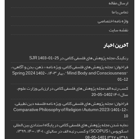
ارسال مقاله
تماس با ما
واژه نامه اختصاصی
نقشه سایت
آخرین اخبار
رنکینگ مجله پژوهش های فلسفی کلامی در SJR
1403-01-25
فراخوان: مجله پژوهش های فلسفی کلامی، ویژه نامه « ذهن، بدن و آگاهی»،
"Mind, Body, and Consciousness"، بهار ۱۴۰۳، Spring 2024
1402-
01-12
کسب رتبه الف مجله پژوهش های فلسفی کلامی در ارزیابی وزارت علوم،
سال ۱۴۰۱
1402-05-20
فراخوان: مجله پژوهش های فلسفی کلامی، ویژه نامه فلسفه دین تطبیقی،
,Comparative Philosophy of Religion (Autumn 2023)
1401-12-
10
نمایه شدن مجله پژوهش های فلسفی کلامی در پایگاه استنادی بین المللی
اسکوپوس ( SCOPUS) و کسب رتبه الف در سالهای ، ۱۴۰۱ ، ۱۴۰۰، ۱۳۹۹،
۱۳۹۸ و ۱۳۹۷
1401-05-08