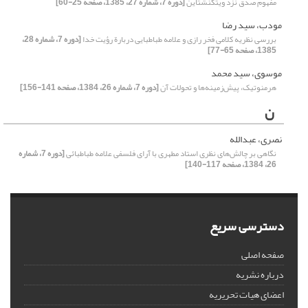
مفهوم صدق نزد ویتگنشتاین
[دوره 7، شماره 27، 1385، صفحه 25-60]
مودب، سید رضا
بررسی نظریه کلامی فخر رازی و علامه طباطبایی دربارة رؤیت خدا
[دوره 7، شماره 28،
1385، صفحه 65-77]
موسوی، سید محمد
هرمنوتیک، پیش‌زمینه‌ها و تحولات آن
[دوره 7، شماره 26، 1384، صفحه 141-156]
ن
نصری، عبدالله
نگاهی بر چالش‌های نظری استاد مطهری با آرای فلسفی علامه طباطبائی
[دوره 7، شماره
26، 1384، صفحه 117-140]
دسترسی سریع
صفحه اصلی
درباره نشریه
اعضای هیات تحریریه