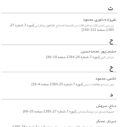
ت
تقی‌زاده داوری، محمود
بررسی اشتراکات و افتراقات در فلسفة‌ اجتماع افلاطون و فارابی
[دوره 7، شماره 27،
1385، صفحه 131-159]
ح
حشمت‌پور، محمدحسین
خزائن الهی
[دوره 7، شماره 26، 1384، صفحه 19-46]
خ
خاتمی، محمود
مدرنیته و مطالعات دینی
[دوره 7، شماره 25، 1384، صفحه 4-16]
د
دباغ، سروش
مفهوم صدق نزد ویتگنشتاین
[دوره 7، شماره 27، 1385، صفحه 25-60]
دیرباز، عسکر
بررسی و تحلیل روایت‌های کلامی و فلسفی برهان تمانع
[دوره 7، شماره 28، 1385،