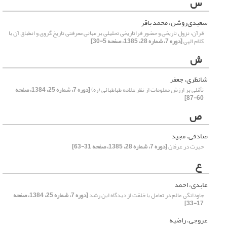
س
سعیدی‌روشن، محمد باقر
قرآن، نزول تاریخی و حضور فراتاریخی تحلیلی بر مبانی معرفتی تاریخ گروی و انطباق آن با
کلام الهی
[دوره 7، شماره 28، 1385، صفحه 5-30]
ش
شانظری، جعفر
تأمّلی بر ارزش معلومات از نظر علامه طباطبائی (ره)
[دوره 7، شماره 25، 1384، صفحه
60-87]
ص
صادقی، مجید
حیرت در عرفان
[دوره 7، شماره 28، 1385، صفحه 31-63]
ع
عابدی، احمد
جاودانگی عالم در تعامل با خلقت از دیدگاه ابن رشد
[دوره 7، شماره 25، 1384، صفحه
17-33]
عروجی، راضیه