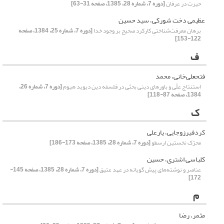
حیرت در عرفان
[دوره 7، شماره 28، 1385، صفحه 31-63]
عظیمی دخت شورکی، سید حسین
برهان معرفت‌شناختیِ کارکرد صحیح بر وجود خدا
[دوره 7، شماره 25، 1384، صفحه
122-153]
ف
فتحعلى‌خانى، محمد
استنتاج علّى و باورهای دینى بحثى در فلسفه دین دیوید هیوم
[دوره 7، شماره 26،
1384، صفحه 87-118]
ک
کردفیرزوجایی، یارعلی
محرّک نخستین ارسطو
[دوره 7، شماره 28، 1385، صفحه 173-186]
کلباسی اشتری، حسین
عناصر و نوشته‌های پیش گویانه در عهد عتیق
[دوره 7، شماره 28، 1385، صفحه 145-
172]
م
مثمر، رضا