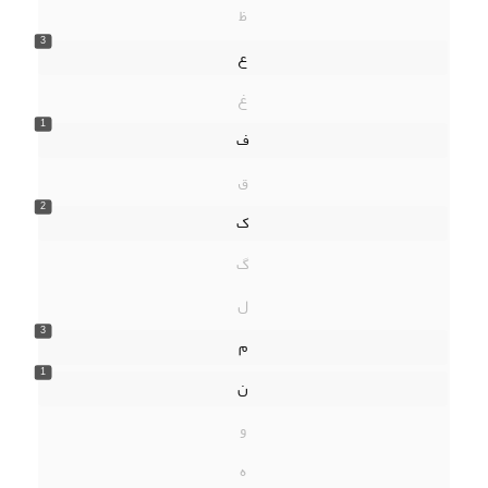
ظ
3
ع
غ
1
ف
ق
2
ک
گ
ل
3
م
1
ن
و
ه