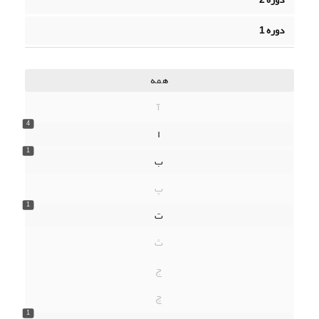
دوره 1
همه
آ
4
ا
1
ب
پ
1
ت
ث
ج
چ
1