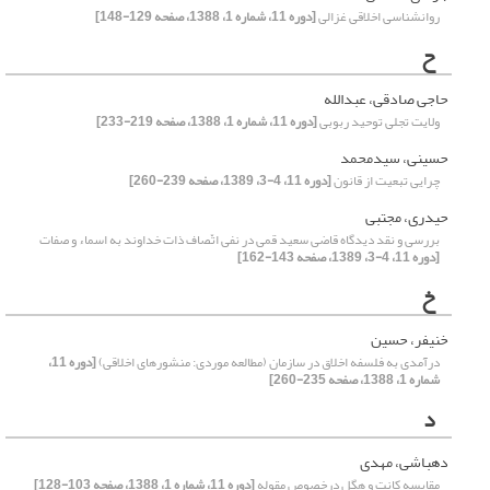
روانشناسی اخلاقی غزالی
[دوره 11، شماره 1، 1388، صفحه 129-148]
ح
حاجی صادقی، عبدالله
ولایت تجلی توحید ربوبی‏
[دوره 11، شماره 1، 1388، صفحه 219-233]
حسینی، سیدمحمد
چرایی تبعیت از قانون
[دوره 11، 4-3، 1389، صفحه 239-260]
حیدری، مجتبی
بررسی و نقد دیدگاه قاضی سعید قمی‌ در نفی اتّصاف ذات خداوند به اسماء و صفات
[دوره 11، 4-3، 1389، صفحه 143-162]
خ
خنیفر، حسین
درآمدی به فلسفه اخلاق در سازمان (مطالعه موردی: منشورهای اخلاقی)
[دوره 11،
شماره 1، 1388، صفحه 235-260]
د
دهباشی، مهدی
مقایسه کانت و هگل درخصوص مقوله
[دوره 11، شماره 1، 1388، صفحه 103-128]