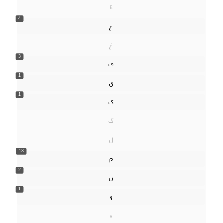
ظ
4
ع
غ
3
ف
1
ق
1
ک
گ
ل
13
م
2
ن
1
و
ه