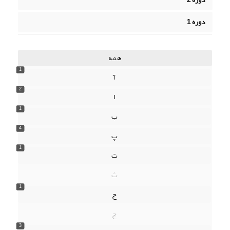
دوره 1
همه
1
آ
2
ا
1
ب
4
پ
1
ت
ث
1
ج
چ
3