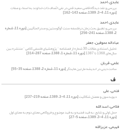
عابدی، احمد
بررسی و نقد دیدگاه قاضی سعید قمی‌ در نفی اتّصاف ذات خداوند به اسماء و صفات
[دوره 11، 4-3، 1389، صفحه 143-162]
عابدی، احمد
بررسى و تطبیق بحث زمان درفلسفه سنت آوگوستین و صدرالمتألهین
[دوره 11، شماره
2، 1388، صفحه 241-256]
عباداله عموقین، جعفر
تحلیل استنادی مقالات 30 شماره از فصلنامه " پژوهشهای فلسفی کلامی " منتشره بین
سال‌های 1368 تا 1387
[دوره 11، شماره 1، 1388، صفحه 287-314]
علمی، قربان
ساحت دینی در اندیشه مارتین هایدگر
[دوره 11، شماره 2، 1388، صفحه 35-55]
ف
فتحی، علی
دیویدسون و معضل شکاکیت
[دوره 11، 4-3، 1389، صفحه 219-237]
فلاحی، اسد الله
حمل اولی و شایع، به قید قضیه و به قید موضوع و فروکاهی معنای دوم به معنای اول
[دوره 11، 4-3، 1389، صفحه 5-27]
فهیمی، عزیزالله