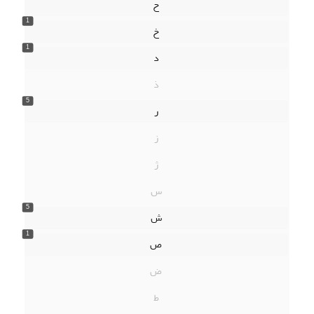
ح
1
خ
1
د
ذ
5
ر
ز
ژ
س
5
ش
1
ص
ض
ط