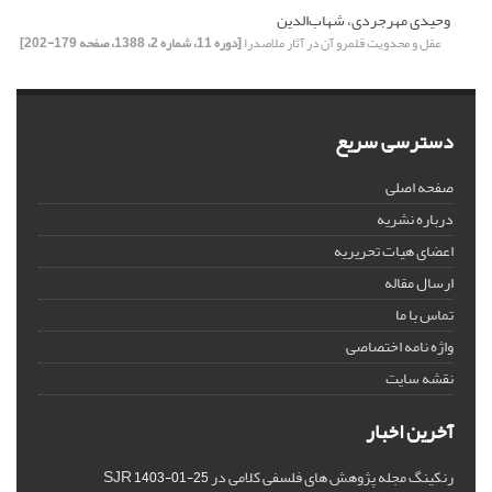
وحیدی مهرجردی، شهاب‌الدین
عقل و محدویت قلمرو آن در آثار ملاصدرا
[دوره 11، شماره 2، 1388، صفحه 179-202]
دسترسی سریع
صفحه اصلی
درباره نشریه
اعضای هیات تحریریه
ارسال مقاله
تماس با ما
واژه نامه اختصاصی
نقشه سایت
آخرین اخبار
رنکینگ مجله پژوهش های فلسفی کلامی در SJR
1403-01-25