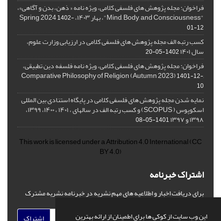
فراخوان: مجله پژوهش های فلسفی کلامی، ویژه نامه « ذهن، بدن و آگاهی»،
"Mind, Body, and Consciousness"، بهار ۱۴۰۳، Spring 2024
1402-
01-12
کسب رتبه الف مجله پژوهش های فلسفی کلامی در ارزیابی وزارت علوم،
سال ۱۴۰۱
1402-05-20
فراخوان: مجله پژوهش های فلسفی کلامی، ویژه نامه فلسفه دین تطبیقی،
,Comparative Philosophy of Religion (Autumn 2023)
1401-12-
10
نمایه شدن مجله پژوهش های فلسفی کلامی در پایگاه استنادی بین المللی
اسکوپوس ( SCOPUS) و کسب رتبه الف در سالهای ، ۱۴۰۱ ، ۱۴۰۰، ۱۳۹۹،
۱۳۹۸ و ۱۳۹۷
1401-05-08
This work is licensed under a
Attribution 4.0 International
(CC
BY 4.0)
اشتراک خبرنامه
برای دریافت اخبار و اطلاعیه های مهم نشریه در خبرنامه نشریه مشترک
شوید.
این وب سایت از کوکی ها برای اطمینان از ارائه بهترین
اشتراک