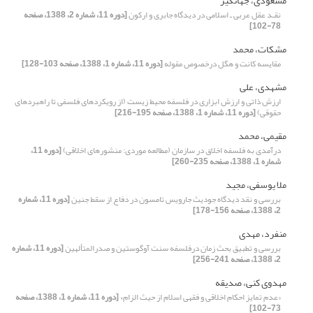
مسعودی، جهانگیر
نقـد عقل عربی ـ اسلامی در دیدگاه جابری و ارکون
[دوره 11، شماره 2، 1388، صفحه
78-102]
مشکات، محمد
مقایسه کانت و هگل درخصوص مقوله
[دوره 11، شماره 1، 1388، صفحه 103-128]
مشهدی، علی
ارزش ذاتی و ارزش ابزاری در فلسفه محیط زیست (از رویکردهای فلسفی تا راهبردهای
حقوقی)
[دوره 11، شماره 1، 1388، صفحه 195-216]
مقیمی، محمد
درآمدی به فلسفه اخلاق در سازمان (مطالعه موردی: منشورهای اخلاقی)
[دوره 11،
شماره 1، 1388، صفحه 235-260]
ملا یوسفی، مجید
بررسی و نقد دیدگاه جودیث جارویس تامسون در دفاع از سقط جنین
[دوره 11، شماره
2، 1388، صفحه 156-178]
منفرد، مهدی
بررسى و تطبیق بحث زمان درفلسفه سنت آوگوستین و صدرالمتألهین
[دوره 11، شماره
2، 1388، صفحه 241-256]
مهدوی کنی، صدیقه
«عدم تمایز احکام اخلاقی و فقهی اسلام از حیث الزام»
[دوره 11، شماره 1، 1388، صفحه
73-102]