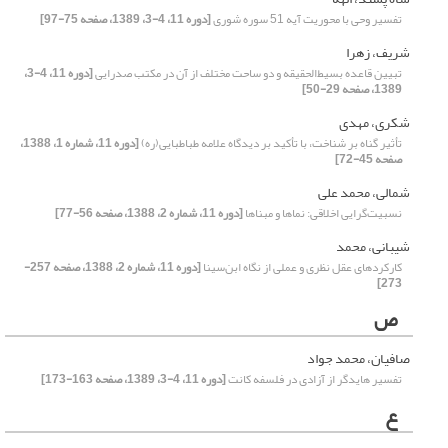
تفسیر وحی با محوریت‌ آیه 51 سوره شوری
[دوره 11، 4-3، 1389، صفحه 75-97]
شریف، زهرا
تبیین قاعده بسیط‌الحقیقه و دو ساحت مختلف از آن در مکتب صدرایی
[دوره 11، 4-3،
1389، صفحه 29-50]
شکری، مهدی
تأثیر گناه بر شناخت، با تأکید بر دیدگاه علامه طباطبایی(ره)
[دوره 11، شماره 1، 1388،
صفحه 45-72]
شمالی، محمد علی
نسبیت‌گرایی اخلاقی: نماها و مبناها
[دوره 11، شماره 2، 1388، صفحه 56-77]
شیبانی، محمد
کارکردهای عقل نظری و عملی از نگاه ابن‌سینا
[دوره 11، شماره 2، 1388، صفحه 257-
273]
ص
صافیان، محمد جواد
تفسیر‌ هایدگر از آزادی در فلسفه کانت
[دوره 11، 4-3، 1389، صفحه 163-173]
ع