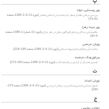
پ
پور روستایی، جواد
بررسی برهان نظم از منظر اندیشمندان اسلامی معاصر
[دوره 11، 4-3، 1389، صفحه
51-74]
پور سینا، زهرا
نظام‌بخشی به کاربردهای گوناگون عقل در نظر غزالی
[دوره 11، شماره 1، 1388، صفحه
5-43]
پویان، مرتضی
علامه حلّی متکلّم یا فیلسوف اسلامی
[دوره 11، 4-3، 1389، صفحه 195-218]
پیراوی ونک، مرضیه
تفسیر‌ هایدگر از آزادی در فلسفه کانت
[دوره 11، 4-3، 1389، صفحه 163-173]
ت
توران، امداد
اصول اساسی هستی‌شناختی در عرفان ابن‌عربی
[دوره 11، 4-3، 1389، صفحه 175-
194]
ج
جوادی، محسن