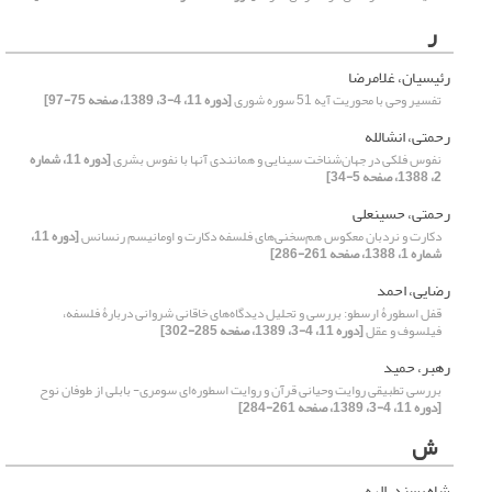
ر
رئیسیان، غلامرضا
تفسیر وحی با محوریت‌ آیه 51 سوره شوری
[دوره 11، 4-3، 1389، صفحه 75-97]
رحمتی، انشالله
نفوس فلکی در جهان‌شناخت سینایی و همانندی آنها با نفوس بشری
[دوره 11، شماره
2، 1388، صفحه 5-34]
رحمتی، حسینعلی
دکارت و نردبان معکوس هم‌سخنی‌های فلسفه دکارت و اومانیسم رنسانس
[دوره 11،
شماره 1، 1388، صفحه 261-286]
رضایی، احمد
قفل اسطورۀ ارسطو: بررسی و تحلیل دیدگاه‌های خاقانی شروانی دربارۀ فلسفه،
فیلسوف و عقل
[دوره 11، 4-3، 1389، صفحه 285-302]
رهبر، حمید
بررسی تطبیقی روایت وحیانی قرآن و روایت اسطوره‌ای سومری- بابلی از طوفان نوح
[دوره 11، 4-3، 1389، صفحه 261-284]
ش
شاه پسند، الهه