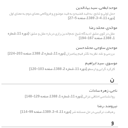
موحد ابطحی، سید بهاءالدین
حمل اولی و شایع، به قید قضیه و به قید موضوع و فروکاهی معنای دوم به معنای اول
[دوره 11، 4-3، 1389، صفحه 5-27]
موحّدی، محمّد رضا
عقل در کوی عشق (دیدگاه شیخ نجم‌الدین رازی درباره عقل و عشق)
[دوره 11، شماره
1، 1388، صفحه 167-194]
موحدی ساوجی، محمّدحسن
بررسی و نقد نظریه تکثر فهم پیامبران
[دوره 11، شماره 2، 1388، صفحه 203-224]
موسوی، سید ابراهیم
کارکرد گرایی و ارسطو
[دوره 11، شماره 2، 1388، صفحه 103-120]
ن
ناجی، زهره سادات
روانشناسی اخلاقی غزالی
[دوره 11، شماره 1، 1388، صفحه 129-148]
نیرومند، رضا
رهیافت ترکیبی در حل مسئله شر
[دوره 11، 4-3، 1389، صفحه 99-114]
و