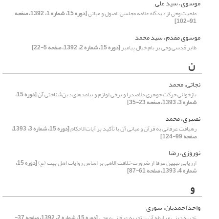
موسوی، سید علی
ماهیت وحی از دیدگاه علامه مجلسی: اصول و مبانی
[دوره 15، شماره 1، 1392، صفحه
91-102]
موسوی مقدم، سید محمد
طایر قدسی وحی بر بام خیال پیامبر
[دوره 15، شماره 2، 1392، صفحه 5-22]
ن
نجاتی، محمد
بازخوانی حرکت جوهری ملاصدرا و برخی لوازم و پیامد‌های دین‌شناختی آن
[دوره 15،
شماره 3، 1393، صفحه 23-35]
نصیری، محمد
رهیافت عرفانی به قرآن و مبانی آن با تأکید بر آیات‌الاحکام
[دوره 15، شماره 3، 1393،
صفحه 99-124]
نوروزی، رضا
ارزیابی تبیین عرفا از ضرورت خلافت الاهی بر اساس روایات اهل بیت (ع)
[دوره 15،
شماره 4، 1393، صفحه 61-87]
و
واحد احمدیان، سوری
تجربه دینی و رابطه آن با تجربه عرفانی و وحی
[دوره 15، شماره 2، 1392، صفحه 37-