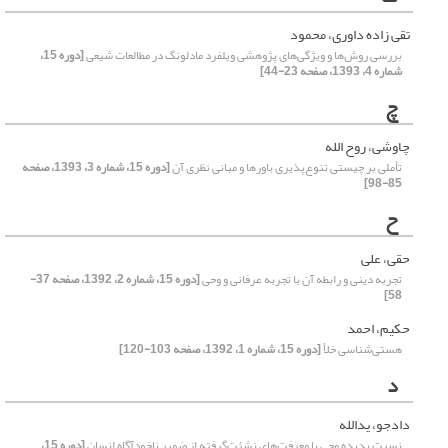
تقی زاده داوری، محمود
بررسی روش‌ها و ویژگی‌های پژوهشی ویلفرد مادلونگ در مطالعات شیعی
[دوره 15،
شماره 4، 1393، صفحه 23-44]
چ
چاوشی، روح الله
تأملی بر چیستی تنوع‌پذیری باورها و مبانی نظری آن
[دوره 15، شماره 3، 1393، صفحه
85-98]
ح
حقی، علی
تجربه دینی و رابطه آن با تجربه عرفانی و وحی
[دوره 15، شماره 2، 1392، صفحه 37-
58]
حکیم، احمد
هستی‌شناسی خلأ
[دوره 15، شماره 1، 1392، صفحه 103-120]
د
دادجو، یدالله
نسبت پدیده وحی با معرفت‌های نشئت‌گرفته از ضمیر ناخودآگاه انسان
[دوره 15،