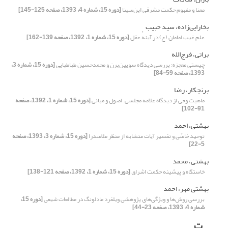
معنا و مفهوم حکمت مشرقی ابن‌سینا
[دوره 15، شماره 4، 1393، صفحه 125-145]
بخارایی‌زاده، سید حبیب
علم غیب امامان (ع) در آینهٔ عقل
[دوره 15، شماره 1، 1392، صفحه 139-162]
براتی، فرج‌الله
چیستی معجزه: بررسی دیدگاه سویین‌برن و محمدحسین طباطبایی
[دوره 15، شماره 3،
1393، صفحه 59-84]
برنجکار، رضا
ماهیت وحی از دیدگاه علامه مجلسی: اصول و مبانی
[دوره 15، شماره 1، 1392، صفحه
91-102]
بهشتی، احمد
توحید خاصّی و تفسیر آیات متشابه از منظر ملاصدرا
[دوره 15، شماره 3، 1393، صفحه
5-22]
بهشتی، محمد
خاستگاه و پیشینه حکمت اشراق
[دوره 15، شماره 1، 1392، صفحه 121-138]
بهشتی مهر، احمد
بررسی روش‌ها و ویژگی‌های پژوهشی ویلفرد مادلونگ در مطالعات شیعی
[دوره 15،
شماره 4، 1393، صفحه 23-44]
ت