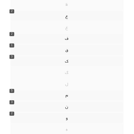
ظ
2
ع
غ
2
ف
1
ق
3
ک
گ
ل
5
م
3
ن
2
و
ه