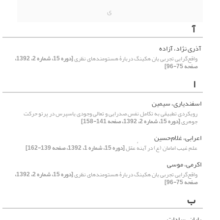
ی
آ
آذری نژاد، آزاده
واقع‌گرایی تجربی یان هکینگ دربارۀ هستومندهای نظری
[دوره 15، شماره 2، 1392،
صفحه 75-96]
ا
اسفندیاری، سیمین
رویکردی تطبیقی به تکامل نفس صدرایی و تعالی وجودی یاسپرس در پرتو حرکت
جوهری
[دوره 15، شماره 2، 1392، صفحه 141-158]
اعرابی، غلام‌حسین
علم غیب امامان (ع) در آینهٔ عقل
[دوره 15، شماره 1، 1392، صفحه 139-162]
اکرمی، موسی
واقع‌گرایی تجربی یان هکینگ دربارۀ هستومندهای نظری
[دوره 15، شماره 2، 1392،
صفحه 75-96]
ب
باران، سادات