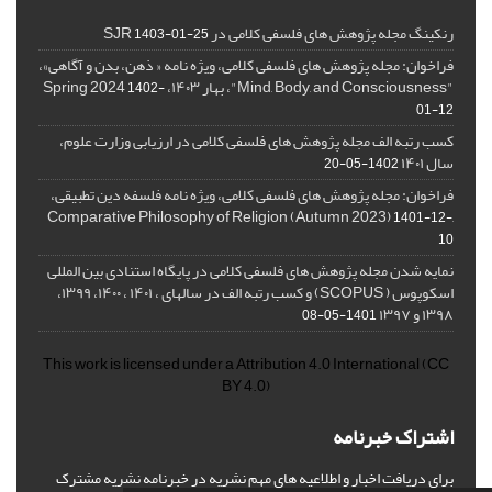
رنکینگ مجله پژوهش های فلسفی کلامی در SJR
1403-01-25
فراخوان: مجله پژوهش های فلسفی کلامی، ویژه نامه « ذهن، بدن و آگاهی»،
"Mind, Body, and Consciousness"، بهار ۱۴۰۳، Spring 2024
1402-
01-12
کسب رتبه الف مجله پژوهش های فلسفی کلامی در ارزیابی وزارت علوم،
سال ۱۴۰۱
1402-05-20
فراخوان: مجله پژوهش های فلسفی کلامی، ویژه نامه فلسفه دین تطبیقی،
,Comparative Philosophy of Religion (Autumn 2023)
1401-12-
10
نمایه شدن مجله پژوهش های فلسفی کلامی در پایگاه استنادی بین المللی
اسکوپوس ( SCOPUS) و کسب رتبه الف در سالهای ، ۱۴۰۱ ، ۱۴۰۰، ۱۳۹۹،
۱۳۹۸ و ۱۳۹۷
1401-05-08
This work is licensed under a
Attribution 4.0 International
(CC
BY 4.0)
اشتراک خبرنامه
برای دریافت اخبار و اطلاعیه های مهم نشریه در خبرنامه نشریه مشترک