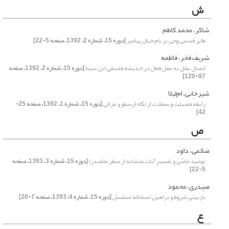
ش
شاکر، محمد کاظم
طایر قدسی وحی بر بام خیال پیامبر
[دوره 15، شماره 2، 1392، صفحه 5-22]
شریف فخر، فاطمه
اتصال عقل به عقل فعال در اندیشه فلسفی ابن­ سینا
[دوره 15، شماره 2، 1392، صفحه
97-120]
شیرخانی، ام‌لیلا
رابطهٔ فضیلت و سعادت از نگاه ارسطو و غزالی
[دوره 15، شماره 1، 1392، صفحه 25-
42]
ص
صائمی، داود
توحید خاصّی و تفسیر آیات متشابه از منظر ملاصدرا
[دوره 15، شماره 3، 1393، صفحه
5-22]
صیدری، محمود
بازبینی شروط و براهین استحاله تسلسل
[دوره 15، شماره 4، 1393، صفحه 7-20]
ع