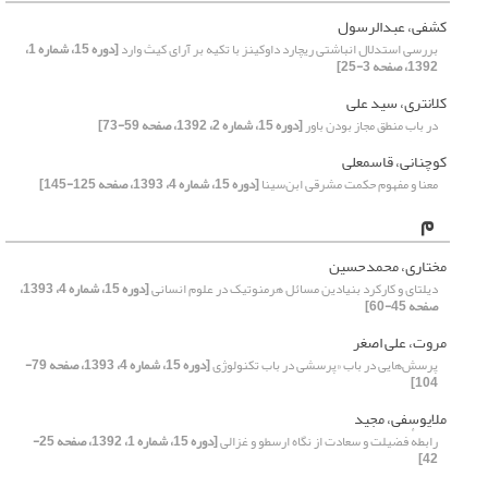
کشفی، عبدالرسول
بررسی استدلال انباشتی ریچارد داوکینز با تکیه بر آرای کیث وارد
[دوره 15، شماره 1،
1392، صفحه 3-25]
کلانتری، سید علی
در باب منطق مجاز بودن باور
[دوره 15، شماره 2، 1392، صفحه 59-73]
کوچنانی، قاسمعلی
معنا و مفهوم حکمت مشرقی ابن‌سینا
[دوره 15، شماره 4، 1393، صفحه 125-145]
م
مختاری، محمدحسین
دیلتای و کارکرد بنیادین مسائل هرمنوتیک در علوم انسانی
[دوره 15، شماره 4، 1393،
صفحه 45-60]
مروت، علی اصغر
پرسش‌هایی در باب «پرسشی در باب تکنولوژی
[دوره 15، شماره 4، 1393، صفحه 79-
104]
ملایوسفی، مجید
رابطهٔ فضیلت و سعادت از نگاه ارسطو و غزالی
[دوره 15، شماره 1، 1392، صفحه 25-
42]