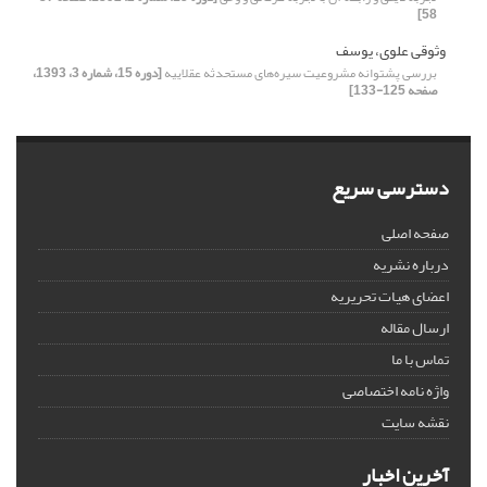
58]
وثوقی علوی، یوسف
بررسی پشتوانه مشروعیت سیره‌های مستحدثه عقلاییه
[دوره 15، شماره 3، 1393،
صفحه 125-133]
دسترسی سریع
صفحه اصلی
درباره نشریه
اعضای هیات تحریریه
ارسال مقاله
تماس با ما
واژه نامه اختصاصی
نقشه سایت
آخرین اخبار