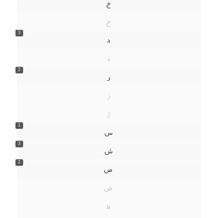
ح
خ
3
د
ذ
2
ر
ز
ژ
1
س
3
ش
2
ص
ض
ط