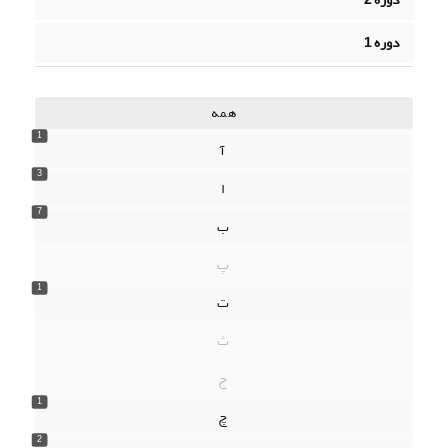
دوره 1
همه
1
آ
3
ا
7
ب
پ
1
ت
ث
ج
1
چ
2