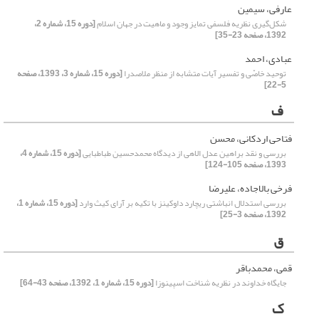
عارفی، سیمین
شکل‌گیری نظریه فلسفی تمایز وجود و ماهیت در جهان اسلام
[دوره 15، شماره 2،
1392، صفحه 23-35]
عبادی، احمد
توحید خاصّی و تفسیر آیات متشابه از منظر ملاصدرا
[دوره 15، شماره 3، 1393، صفحه
5-22]
ف
فتاحی اردکانی، محسن
بررسی و نقد براهین عدل الاهی از دیدگاه محمدحسین طباطبایی
[دوره 15، شماره 4،
1393، صفحه 105-124]
فرخی بالاجاده، علیرضا
بررسی استدلال انباشتی ریچارد داوکینز با تکیه بر آرای کیث وارد
[دوره 15، شماره 1،
1392، صفحه 3-25]
ق
قمی، محمدباقر
جایگاه خداوند در نظریه شناخت اسپینوزا
[دوره 15، شماره 1، 1392، صفحه 43-64]
ک