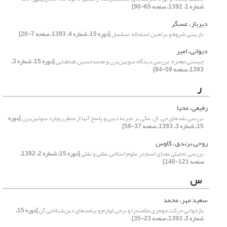
شماره 1، 1392، صفحه 65-90]
دیرباز، عسگر
بازبینی شروط و براهین استحاله تسلسل
[دوره 15، شماره 4، 1393، صفحه 7-20]
دیوانی، امیر
چیستی معجزه: بررسی دیدگاه سویین‌برن و محمدحسین طباطبایی
[دوره 15، شماره 3،
1393، صفحه 59-84]
ر
رفیعی، محیا
بررسی نقدهای جی. ال. مکی بر تجربه دینی و پاسخ آنها از منظر ریچارد سوئین‌برن
[دوره
15، شماره 3، 1393، صفحه 37-58]
روحی برندق، کاوس
بررسی تحلیلی معنای اسم در علوم اسلامی عقلی و نقلی
[دوره 15، شماره 2، 1392،
صفحه 121-140]
س
سعید مهر، محمد
بازخوانی حرکت جوهری ملاصدرا و برخی لوازم و پیامد‌های دین‌شناختی آن
[دوره 15،
شماره 3، 1393، صفحه 23-35]