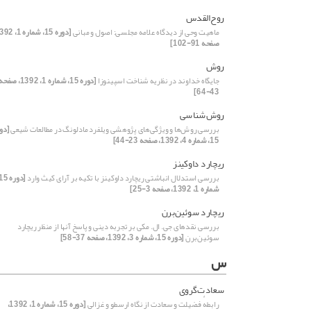
روح‌القدس
ماهیت وحی از دیدگاه علامه مجلسی: اصول و مبانی
صفحه 91-102]
روش
جایگاه خداوند در نظریه شناخت اسپینوزا
[دوره 15، شماره 1، 1392، صفح
43-64]
روش‌شناسی
بررسی روش‌ها و ویژگی‌های پژوهشی ویلفرد مادلونگ در مطالعات شیعی
[دو
15، شماره 4، 1392، صفحه 23-44]
ریچارد داوکینز
بررسی استدلال انباشتی ریچارد داوکینز با تکیه بر آرای کیث وارد
شماره 1، 1392، صفحه 3-25]
ریچارد سوئین‌برن
بررسی نقدهای جی. ال. مکی بر تجربه دینی و پاسخ آنها از منظر ریچارد
سوئین‌برن
[دوره 15، شماره 3، 1392، صفحه 37-58]
س
سعادت‌گروی
رابطهٔ فضیلت و سعادت از نگاه ارسطو و غزالی
[دوره 15، شماره 1، 1392،