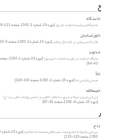
خ
خاستگاه
خاستگاه و پیشینه حکمت اشراق
[دوره 15، شماره 1، 1392، صفحه 121-138]
خاورشناسان
طایر قدسی وحی بر بام خیال پیامبر
[دوره 15، شماره 2، 1392، صفحه 5-22]
خداوند
جایگاه خداوند در نظریه شناخت اسپینوزا
[دوره 15، شماره 1، 1392، صفح
43-64]
خلأ
هستی‌شناسی خلأ
[دوره 15، شماره 1، 1392، صفحه 103-120]
خلیفة‌الله
ارزیابی تبیین عرفا از ضرورت خلافت الاهی بر اساس روایات اهل بیت (ع)
[دوره 15، شماره 4، 1392، صفحه 61-87]
ر
ردع
بررسی پشتوانه مشروعیت سیره‌های مستحدثه عقلاییه
1392، صفحه 125-133]