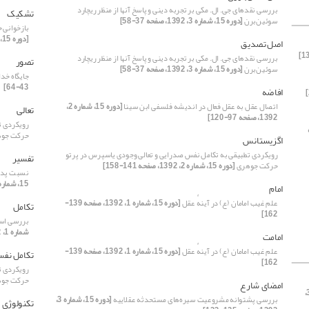
بررسی نقدهای جی. ال. مکی بر تجربه دینی و پاسخ آنها از منظر ریچارد
تشکیک
سوئین‌برن
[دوره 15، شماره 3، 1392، صفحه 37-58]
بازخوانی 
[دوره 15، شماره 3، 1392، صفحه 23-35]
اصل تصدیق
بررسی نقدهای جی. ال. مکی بر تجربه دینی و پاسخ آنها از منظر ریچارد
تصور
سوئین‌برن
[دوره 15، شماره 3، 1392، صفحه 37-58]
جایگاه خد
43-64]
افاضه
اتصال عقل به عقل فعال در اندیشه فلسفی ابن­ سینا
[دوره 15، شماره 2،
تعالی
1392، صفحه 97-120]
رویکردی ت
ه
حرکت جو
اگزیستانس
رویکردی تطبیقی به تکامل نفس صدرایی و تعالی وجودی یاسپرس در پرتو
تفسیر
حرکت جوهری
[دوره 15، شماره 2، 1392، صفحه 141-158]
نسبت پدید
15، شماره 1، 1392، صفحه 65-90]
امام
علم غیب امامان (ع) در آینهٔ عقل
[دوره 15، شماره 1، 1392، صفحه 139-
تکامل
162]
بررسی استد
شماره 1، 1392، صفحه 3-25]
امامت
علم غیب امامان (ع) در آینهٔ عقل
[دوره 15، شماره 1، 1392، صفحه 139-
تکامل نف
162]
رویکردی ت
حرکت جو
امضای شارع
[دوره 15، شماره 3،
بررسی پشتوانه مشروعیت سیره‌های مستحدثه عقلاییه
[دوره 15، شماره 3،
تکنولوژی