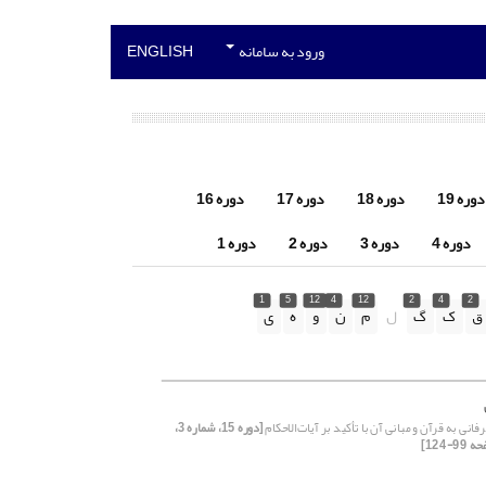
ورود به سامانه
ENGLISH
دوره 19
دوره 18
دوره 17
دوره 16
دوره 4
دوره 3
دوره 2
دوره 1
1
5
12
4
12
2
4
2
ق
ک
گ
ل
م
ن
و
ه
ی
انی به قرآن و مبانی آن با تأکید بر آیات‌الاحکام
[دوره 15، شماره 3،