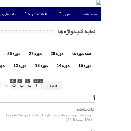
صفحه اصلی
مرور
اطلاعات نشریه
راهنمای ن
نمایه کلیدواژه ها
همه دوره ها
دوره 28
دوره 27
دوره 26
دوره 15
دوره 14
دوره 13
دوره 12
دوره
22
3
5
29
1
همه
آ
ا
ب
پ
ت
ث
ج
آ
آیات متشابه
توحید خاصّی و تفسیر آیات متشابه از منظر ملاصدرا
[دوره 15، شماره 3،
1392، صفحه 5-22]
پ