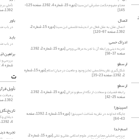
معنا و مفهوم حکمت مشرقی ابن‌سینا
[دوره 15، شماره 4، 1392، صفحه 125-
تأملی بر چ
145]
1392، صفحه 85-98]
[دوره 15، شماره 2،
اتصال
باور
اتصال عقل به عقل فعال در اندیشه فلسفی ابن­ سینا
[دوره 15، شماره 2،
در باب منط
1392، صفحه 97-120]
باید
ادراک حسی
در باب منط
تجربه دینی و رابطه آن با تجربه عرفانی و وحی
[دوره 15، شماره 2، 1392،
براهین اثب
صفحه 37-58]
بررسی و ن
ارسطو
شماره 4، 1392، صفحه 105-124]
شکل‌گیری نظریه فلسفی تمایز وجود و ماهیت در جهان اسلام
[دوره 15، شماره
ت
2، 1392، صفحه 23-35]
ارسطو
تأویل قرآن
رابطهٔ فضیلت و سعادت از نگاه ارسطو و غزالی
[دوره 15، شماره 1، 1392،
رهیافت عرف
صفحه 25-42]
1392، صفحه 99-124]
اسپینوزا
تاریخ‌نگار
جایگاه خداوند در نظریه شناخت اسپینوزا
[دوره 15، شماره 1، 1392، صفحه
دیلتای و 
43-64]
4، 1392، صفحه 45-60]
اسم خدا
تجربه دین
بررسی تحلیلی معنای اسم در علوم اسلامی عقلی و نقلی
[دوره 15، شماره 2،
بررسی نقده