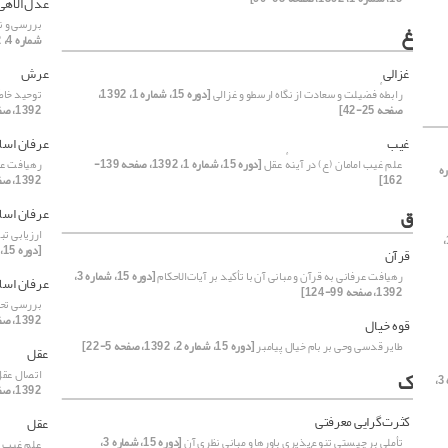
عدل الاهی
بررسی و ن
غ
شماره 4، 1392، صفحه 105-124]
غزالی
عرش
رابطهٔ فضیلت و سعادت از نگاه ارسطو و غزالی
[دوره 15، شماره 1، 1392،
توحید خاص
صفحه 25-42]
1392، صفحه 5-22]
غیب
عرفان اسل
علم غیب امامان (ع) در آینهٔ عقل
[دوره 15، شماره 1، 1392، صفحه 139-
رهیافت عرف
ماره
162]
1392، صفحه 99-124]
ق
عرفان اسل
ارزیابی ت
[دوره 15،
[دوره 15، شماره 4، 1392، صفحه 61-87]
قرآن
رهیافت عرفانی به قرآن و مبانی آن با تأکید بر آیات‌الاحکام
[دوره 15، شماره 3،
عرفان اسل
1392، صفحه 99-124]
بررسی تحل
1392، صفحه 121-140]
قوه خیال
طایر قدسی وحی بر بام خیال پیامبر
[دوره 15، شماره 2، 1392، صفحه 5-22]
عقل
ک
اتصال عقل
[دوره 15، شماره 3،
1392، صفحه 97-120]
کثرت‌گرایی معرفتی
عقل
تأملی بر چیستی تنوع‌پذیری باورها و مبانی نظری آن
[دوره 15، شماره 3،
علم غیب ام