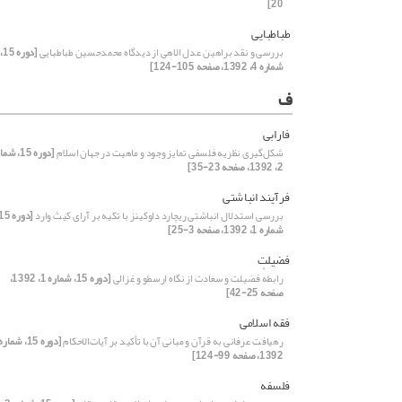
20]
طباطبایی
بررسی و نقد براهین عدل الاهی از دیدگاه محمدحسین طباطبایی
[دوره 15،
شماره 4، 1392، صفحه 105-124]
ف
فارابی
شکل‌گیری نظریه فلسفی تمایز وجود و ماهیت در جهان اسلام
[دوره 15، ش
2، 1392، صفحه 23-35]
فرآیند انباشتی
بررسی استدلال انباشتی ریچارد داوکینز با تکیه بر آرای کیث وارد
شماره 1، 1392، صفحه 3-25]
فضیلت
رابطهٔ فضیلت و سعادت از نگاه ارسطو و غزالی
[دوره 15، شماره 1، 1392،
صفحه 25-42]
فقه اسلامی
رهیافت عرفانی به قرآن و مبانی آن با تأکید بر آیات‌الاحکام
1392، صفحه 99-124]
فلسفه