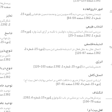
1392، صفحه 125-133]
پرسش‌هایی
صفحه 79-104]
امور خارق‌العاده
[دوره 15، شماره 1، 1392،
چیستی معجزه: بررسی دیدگاه سویین‌برن و محمدحسین طباطبایی
[دوره 15،
تمایز
شماره 3، 1392، صفحه 59-84]
شکل‌گیری 
2، 1392، صفحه 23-35]
انتخاب طبیعی
ه
بررسی استدلال انباشتی ریچارد داوکینز با تکیه بر آرای کیث وارد
[دوره 15،
تناسخ
شماره 1، 1392، صفحه 3-25]
بازخوانی 
[دوره 15، شماره 3، 1392، صفحه 23-35]
اندیشه فلسفی
ره
اتصال عقل به عقل فعال در اندیشه فلسفی ابن­ سینا
[دوره 15، شماره 2،
تنوع‌پذیری
1392، صفحه 97-120]
تأملی بر چ
1392، صفحه 85-98]
انرژی
[دوره 15،
هستی‌شناسی خلأ
[دوره 15، شماره 1، 1392، صفحه 103-120]
تنوع‌ در با
تأملی بر چ
انسان کامل
1392، صفحه 85-98]
ارزیابی تبیین عرفا از ضرورت خلافت الاهی بر اساس روایات اهل بیت (ع)
[دوره 15، شماره 4، 1392، صفحه 61-87]
توحید خاص
توحید خاص
انکشاف
1392، صفحه 5-22]
پرسش‌هایی در باب «پرسشی در باب تکنولوژی
[دوره 15، شماره 4، 1392،
صفحه 79-104]
توحید عام
توحید خاص
اهل بیت (ع)