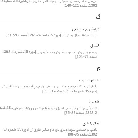
بررسی تحلیلی معنای اسم در علوم اسلامی عقلی و نقلی
[دوره 15، شماره 2،
1392، صفحه 121-140]
گ
گرایشهایِ شناختی
در باب منطق مجاز بودن باور
[دوره 15، شماره 2، 1392، صفحه 59-73]
گشتل
پرسش‌هایی در باب «پرسشی در باب تکنولوژی
[دوره 15، شماره 4، 1392،
صفحه 79-104]
م
ماده و صورت
بازخوانی حرکت جوهری ملاصدرا و برخی لوازم و پیامد‌های دین‌شناختی آن
[دوره 15، شماره 3، 1392، صفحه 23-35]
ماهیت
شکل‌گیری نظریه فلسفی تمایز وجود و ماهیت در جهان اسلام
[دوره 15، ش
2، 1392، صفحه 23-35]
مبانی نظری
تأملی بر چیستی تنوع‌پذیری باورها و مبانی نظری آن
[دوره 15، شماره 3،
1392، صفحه 85-98]