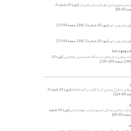
یستی تنوع‌پذیری باورها و مبانی نظری آن
[دوره 15، شماره 3،
ق مجاز بودن باور
[دوره 15، شماره 2، 1392، صفحه 59-73]
ق مجاز بودن باور
[دوره 15، شماره 2، 1392، صفحه 59-73]
ات وجود خدا
قد براهین عدل الاهی از دیدگاه محمدحسین طباطبایی
[دوره 15،
انی به قرآن و مبانی آن با تأکید بر آیات‌الاحکام
[دوره 15، شماره 3،
ی
کارکرد بنیادین مسائل هرمنوتیک در علوم انسانی
[دوره 15، شماره
ی
ای جی. ال. مکی بر تجربه دینی و پاسخ آنها از منظر ریچارد