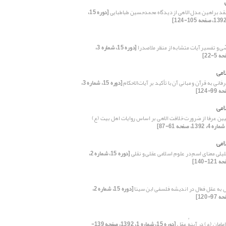
قد براهین عدل الاهی از دیدگاه محمدحسین طباطبایی
[دوره 15،
ّی و تفسیر آیات متشابه از منظر ملاصدرا
[دوره 15، شماره 3،
امی
انی به قرآن و مبانی آن با تأکید بر آیات‌الاحکام
[دوره 15، شماره 3،
امی
بیین عرفا از ضرورت خلافت الاهی بر اساس روایات اهل بیت (ع)
امی
یلی معنای اسم در علوم اسلامی عقلی و نقلی
[دوره 15، شماره 2،
 به عقل فعال در اندیشه فلسفی ابن­ سینا
[دوره 15، شماره 2،
امان (ع) در آینهٔ عقل
[دوره 15، شماره 1، 1392، صفحه 139-