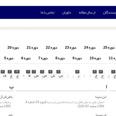
ویسندگان
ارسال مقاله
داوران
تماس با ما
دوره 25
دوره 24
دوره 23
دوره 22
دوره 21
دوره 20
 11
دوره 10
دوره 9
دوره 8
دوره 7
دوره 6
دوره 5
5
2
14
3
2
2
4
5
6
5
8
1
چ
ح
خ
د
ذ
ر
ز
ژ
س
ش
ص
ض
ط
ظ
ع
غ
ف
ا
ب
ابن­ سینا
باطن قرآن
اتصال عقل به عقل فعال در اندیشه فلسفی ابن­ سینا
[دوره 15، شماره 2،
رهیافت عرف
1392، صفحه 97-120]
1392، صفحه 99-124]
ابن‌سینا
باور