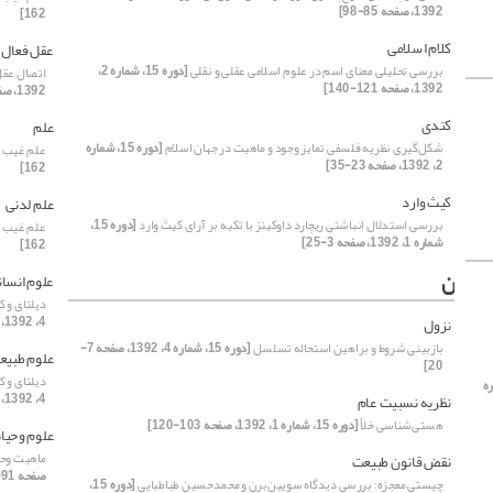
1392، صفحه 85-98]
162]
کلام اسلامی
عقل فعال
بررسی تحلیلی معنای اسم در علوم اسلامی عقلی و نقلی
[دوره 15، شماره 2،
اتصال عقل
1392، صفحه 121-140]
1392، صفحه 97-120]
کندی
علم
شکل‌گیری نظریه فلسفی تمایز وجود و ماهیت در جهان اسلام
[دوره 15، شماره
علم غیب ام
2، 1392، صفحه 23-35]
162]
کیث وارد
علم لدنی
بررسی استدلال انباشتی ریچارد داوکینز با تکیه بر آرای کیث وارد
[دوره 15،
علم غیب ام
شماره 1، 1392، صفحه 3-25]
162]
ن
علوم انسان
دیلتای و 
4، 1392، صفحه 45-60]
نزول
بازبینی شروط و براهین استحاله تسلسل
[دوره 15، شماره 4، 1392، صفحه 7-
علوم طبیع
20]
دیلتای و 
ماره
4، 1392، صفحه 45-60]
نظریه نسبیت عام
هستی‌شناسی خلأ
[دوره 15، شماره 1، 1392، صفحه 103-120]
علوم وحیا
ماهیت وحی
نقض قانون طبیعت
صفحه 91-102]
چیستی معجزه: بررسی دیدگاه سویین‌برن و محمدحسین طباطبایی
[دوره 15،