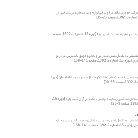
حرکت جوهری ملاصدرا و برخی لوازم و پیامد‌های دین‌شناختی آن
اوند در نظریه شناخت اسپینوزا
[دوره 15، شماره 1، 1392، صفحه
طبیقی به تکامل نفس صدرایی و تعالی وجودی یاسپرس در پرتو
هری
[دوره 15، شماره 2، 1392، صفحه 141-158]
ه وحی با معرفت‌های نشئت‌گرفته از ضمیر ناخودآگاه انسان
[دوره
لال انباشتی ریچارد داوکینز با تکیه بر آرای کیث وارد
[دوره 15،
س
طبیقی به تکامل نفس صدرایی و تعالی وجودی یاسپرس در پرتو
هری
[دوره 15، شماره 2، 1392، صفحه 141-158]