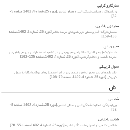
سازگاری‌گرایی
ون‌اینواگن، هدایت‌شدگی الهی و معنای شانس
[دوره 25، شماره 4، 1402، صفحه 5-
32]
سایمون بلکبرن
معضل فرگه-گیچ و منطق طرزتلقی‌های مرتبه بالاتر
[دوره 25، شماره 2، 1402، صفحه
133-159]
سهروردی
«انسان کامل» در اندیشه اشراقی سهروردی و در نظام فلسفه فارابی: بررسی تطبیقی
نظریه «قطب» و «حاکم آرمانی»
[دوره 25، شماره 4، 1402، صفحه 135-162]
سول کریپکی
نقد نقدهای بدن‌محورانۀ فرد فلدمن در برابر استدلال‌های دوگانه‌انگارانۀ سول
کریپکی
[دوره 25، شماره 4، 1402، صفحه 79-108]
ش
شانس
ون‌اینواگن، هدایت‌شدگی الهی و معنای شانس
[دوره 25، شماره 4، 1402، صفحه 5-
32]
شانس اخلاقی
شانس اخلاقی در اصول فقه متأخر امامیه
[دوره 25، شماره 4، 1402، صفحه 55-78]