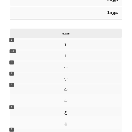
دوره 1
همه
1
آ
14
ا
3
ب
2
پ
4
ت
ث
5
ج
چ
1