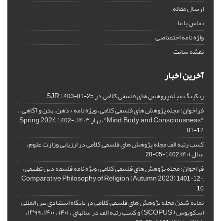
ارسال مقاله
تماس با ما
واژه نامه اختصاصی
نقشه سایت
آخرین اخبار
رنکینگ مجله پژوهش های فلسفی کلامی در SJR
1403-01-25
فراخوان: مجله پژوهش های فلسفی کلامی، ویژه نامه « ذهن، بدن و آگاهی»،
"Mind, Body, and Consciousness"، بهار ۱۴۰۳، Spring 2024
1402-
01-12
کسب رتبه الف مجله پژوهش های فلسفی کلامی در ارزیابی وزارت علوم،
سال ۱۴۰۱
1402-05-20
فراخوان: مجله پژوهش های فلسفی کلامی، ویژه نامه فلسفه دین تطبیقی،
,Comparative Philosophy of Religion (Autumn 2023)
1401-12-
10
نمایه شدن مجله پژوهش های فلسفی کلامی در پایگاه استنادی بین المللی
اسکوپوس ( SCOPUS) و کسب رتبه الف در سالهای ، ۱۴۰۱ ، ۱۴۰۰، ۱۳۹۹،