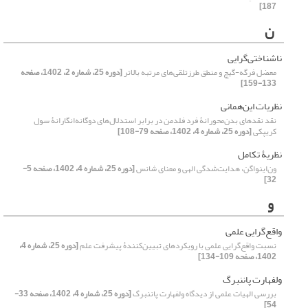
187]
ن
ناشناختی‌گرایی
معضل فرگه-گیچ و منطق طرزتلقی‌های مرتبه بالاتر
[دوره 25، شماره 2، 1402، صفحه
133-159]
نظریات این‌همانی
نقد نقدهای بدن‌محورانۀ فرد فلدمن در برابر استدلال‌های دوگانه‌انگارانۀ سول
کریپکی
[دوره 25، شماره 4، 1402، صفحه 79-108]
نظریۀ تکامل
ون‌اینواگن، هدایت‌شدگی الهی و معنای شانس
[دوره 25، شماره 4، 1402، صفحه 5-
32]
و
واقع‌گرایی علمی
نسبت واقع‌گرایی علمی با رویکردهای تبیین‌کنندۀ پیشرفت علم
[دوره 25، شماره 4،
1402، صفحه 109-134]
ولفهارت پاننبرگ
بررسی الهیات علمی از دیدگاه ولفهارت پاننبرگ
[دوره 25، شماره 4، 1402، صفحه 33-
54]