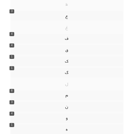
ظ
3
ع
غ
4
ف
4
ق
1
ک
1
گ
ل
6
م
3
ن
4
و
1
ه