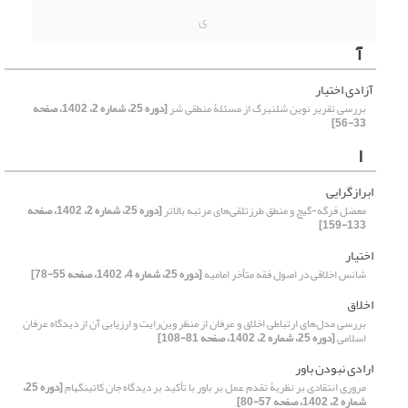
ی
آ
آزادی اختیار
بررسی تقریر نوین شلنبرگ از مسئلۀ منطقی شر
[دوره 25، شماره 2، 1402، صفحه
33-56]
ا
ابرازگرایی
معضل فرگه-گیچ و منطق طرزتلقی‌های مرتبه بالاتر
[دوره 25، شماره 2، 1402، صفحه
133-159]
اختیار
شانس اخلاقی در اصول فقه متأخر امامیه
[دوره 25، شماره 4، 1402، صفحه 55-78]
اخلاق
بررسی مدل‌های ارتباطی اخلاق و عرفان از منظر وین‌رایت و ارزیابی آن از دیدگاه عرفان
اسلامی
[دوره 25، شماره 2، 1402، صفحه 81-108]
ارادی نبودن باور
مروری انتقادی بر نظریۀ تقدم عمل بر باور با تأکید بر دیدگاه جان کاتینگهام
[دوره 25،
شماره 2، 1402، صفحه 57-80]