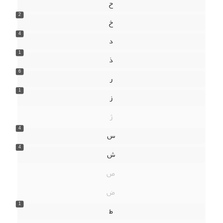
ح
2
خ
4
د
1
ذ
6
ر
1
ز
ژ
4
س
4
ش
ص
ض
1
ط