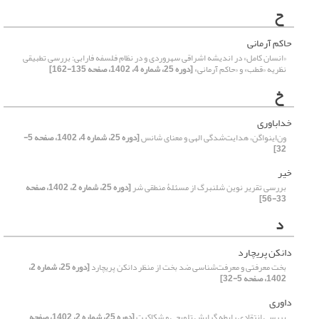
ح
حاکم آرمانی
«انسان کامل» در اندیشه اشراقی سهروردی و در نظام فلسفه فارابی: بررسی تطبیقی
نظریه «قطب» و «حاکم آرمانی»
[دوره 25، شماره 4، 1402، صفحه 135-162]
خ
خداباوری
ون‌اینواگن، هدایت‌شدگی الهی و معنای شانس
[دوره 25، شماره 4، 1402، صفحه 5-
32]
خیر
بررسی تقریر نوین شلنبرگ از مسئلۀ منطقی شر
[دوره 25، شماره 2، 1402، صفحه
33-56]
د
دانکن پریچارد
بخت معرفتی و معرفت‌شناسی ضد بخت از منظر دانکن پریچارد
[دوره 25، شماره 2،
1402، صفحه 5-32]
داوری
بررسی انتقادی رابطه گرایش تلویحی و شکاکیت
[دوره 25، شماره 2، 1402، صفحه