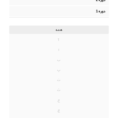
دوره 1
همه
آ
ا
ب
پ
ت
ث
ج
چ