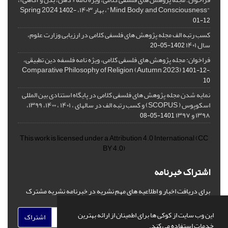
"Mind, Body, and Consciousness"، بهار ۱۴۰۳، Spring 2024
1402-
01-12
کسب رتبه الف مجله پژوهش های فلسفی کلامی در ارزیابی وزارت علوم،
سال ۱۴۰۱
1402-05-20
فراخوان: مجله پژوهش های فلسفی کلامی، ویژه نامه فلسفه دین تطبیقی،
,Comparative Philosophy of Religion (Autumn 2023)
1401-12-
10
نمایه شدن مجله پژوهش های فلسفی کلامی در پایگاه استنادی بین المللی
اسکوپوس ( SCOPUS) و کسب رتبه الف در سالهای ، ۱۴۰۱ ، ۱۴۰۰، ۱۳۹۹،
۱۳۹۸ و ۱۳۹۷
1401-05-08
This work is licensed under a
Attribution 4.0 International
(CC
BY 4.0)
اشتراک خبرنامه
برای دریافت اخبار و اطلاعیه های مهم نشریه در خبرنامه نشریه مشترک
شوید.
این وب سایت از کوکی ها برای اطمینان از ارائه بهترین
اشتراک
خدمات استفاده می کند.