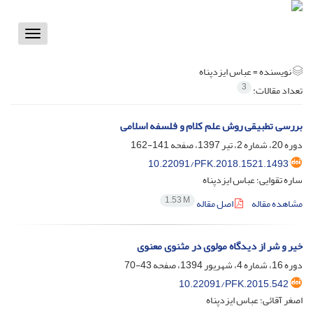
Toggle
vigation
نویسنده =
عباس ایزدپناه
3
تعداد مقالات:
بررسی تطبیقی روش علم کلام و فلسفه اسلامی
دوره 20، شماره 2، تیر 1397، صفحه
141-162
10.22091/PFK.2018.1521.1493
ساره تقوایی؛ عباس ایزدپناه
1.53 M
مشاهده مقاله
اصل مقاله
خیر و شر از دیدگاه مولوی در مثنوی معنوی
دوره 16، شماره 4، شهریور 1394، صفحه
43-70
10.22091/PFK.2015.542
اصغر آقائی؛ عباس ایزدپناه