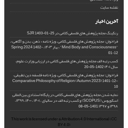
نقشه سایت
آخرین اخبار
رنکینگ مجله پژوهش های فلسفی کلامی در SJR
1403-01-25
فراخوان: مجله پژوهش های فلسفی کلامی، ویژه نامه « ذهن، بدن و آگاهی»،
"Mind, Body, and Consciousness"، بهار ۱۴۰۳، Spring 2024
1402-
01-12
کسب رتبه الف مجله پژوهش های فلسفی کلامی در ارزیابی وزارت علوم،
سال ۱۴۰۱
1402-05-20
فراخوان: مجله پژوهش های فلسفی کلامی، ویژه نامه فلسفه دین تطبیقی،
,Comparative Philosophy of Religion (Autumn 2023)
1401-12-
10
نمایه شدن مجله پژوهش های فلسفی کلامی در پایگاه استنادی بین المللی
اسکوپوس ( SCOPUS) و کسب رتبه الف در سالهای ، ۱۴۰۱ ، ۱۴۰۰، ۱۳۹۹،
۱۳۹۸ و ۱۳۹۷
1401-05-08
This work is licensed under a
Attribution 4.0 International
(CC
BY 4.0)