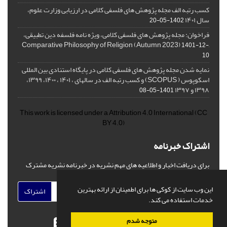
کسب رتبه الف مجله پژوهش های فلسفی کلامی در ارزیابی وزارت علوم،
سال ۱۴۰۱
1402-05-20
فراخوان: مجله پژوهش های فلسفی کلامی، ویژه نامه فلسفه دین تطبیقی،
,Comparative Philosophy of Religion (Autumn 2023)
1401-12-
10
نمایه شدن مجله پژوهش های فلسفی کلامی در پایگاه استنادی بین المللی
اسکوپوس ( SCOPUS) و کسب رتبه الف در سالهای ، ۱۴۰۱ ، ۱۴۰۰، ۱۳۹۹،
۱۳۹۸ و ۱۳۹۷
1401-05-08
This work is licensed under a
Attribution 4.0 International
(CC
BY 4.0)
اشتراک خبرنامه
برای دریافت اخبار و اطلاعیه های مهم نشریه در خبرنامه نشریه مشترک
شوید.
این وب سایت از کوکی ها برای اطمینان از ارائه بهترین
اشتراک
خدمات استفاده می کند.
متوجه شدم