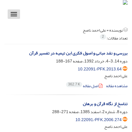
Toggle
vigation
نویسنده =
علی احمد ناصح
2
تعداد مقالات:
بررسی و نقد مبانی و اصول فکری ابن تیمیه در تفسیر قرآن
دوره 14، 3-4، خرداد 1392، صفحه
167-188
10.22091/PFK.2013.64
علی احمد ناصح
362.7 K
مشاهده مقاله
اصل مقاله
تناسخ از نگاه قرآن و برهان
دوره 8، شماره 2، اسفند 1385، صفحه
271-288
10.22091/PFK.2006.274
علی احمد ناصح