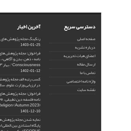
دسترسی سریع
آخرین اخبار
صفحه اصلی
رنکینگ مجله پژوهش های فلس
1403-01-25
درباره نشریه
فراخوان: مجله پژوهش های 
اعضای هیات تحریریه
ارسال مقاله
Consciousness"، بهار ۱۴۰۳، Spring 2024
1402-01-12
تماس با ما
کسب رتبه الف مجله پژوهش
واژه نامه اختصاصی
در ارزیابی وزارت علوم، سال ۰۱
نقشه سایت
فراخوان: مجله پژوهش های 
نامه 
Religion (Autumn 2023)
1401-12-10
نمایه شدن مجله پژوهش ها
پایگاه استنادی بین المللی