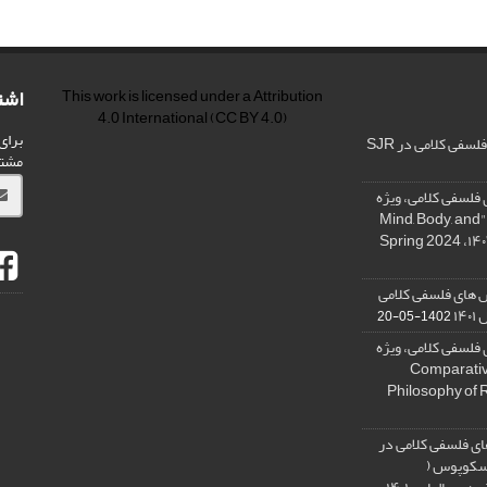
اشت
This work is licensed under a
Attribution
4.0 International
(CC BY 4.0)
برای
فی کلامی در SJR
مشت
فلسفی کلامی، ویژه
نامه « ذهن، بدن و آگاهی»، "Mind, Body, and
 های فلسفی کلامی
۱۴
1402-05-20
فلسفی کلامی، ویژه
فلسفه دین تطبیقی، ,Comparative
Philosophy of 
ی فلسفی کلامی در
 اسکوپوس (