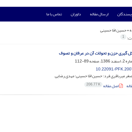
ویسندگان
ارسال مقاله
داوران
تماس با ما
ه =
حسین اقا حسینی
1
ات:
 گیری حزن و تحولات آن در عرفان و تصوف
89-112
10.22091/PFK.200
صغر میرباقری فرد؛ حسین اقا حسینی؛ مهدی رضایی
206.77 K
اله
اصل مقاله