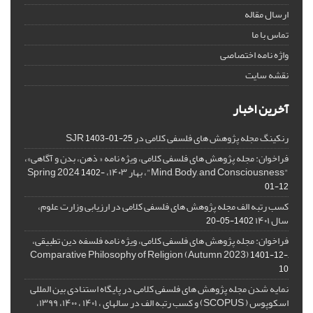
ارسال مقاله
تماس با ما
واژه نامه اختصاصی
نقشه سایت
آخرین اخبار
رنکینگ مجله پژوهش های فلسفی کلامی در SJR
1403-01-25
فراخوان: مجله پژوهش های فلسفی کلامی، ویژه نامه « ذهن، بدن و آگاهی»،
"Mind, Body, and Consciousness"، بهار ۱۴۰۳، Spring 2024
1402-
01-12
کسب رتبه الف مجله پژوهش های فلسفی کلامی در ارزیابی وزارت علوم،
سال ۱۴۰۱
1402-05-20
فراخوان: مجله پژوهش های فلسفی کلامی، ویژه نامه فلسفه دین تطبیقی،
,Comparative Philosophy of Religion (Autumn 2023)
1401-12-
10
نمایه شدن مجله پژوهش های فلسفی کلامی در پایگاه استنادی بین المللی
اسکوپوس ( SCOPUS) و کسب رتبه الف در سالهای ، ۱۴۰۱ ، ۱۴۰۰، ۱۳۹۹،