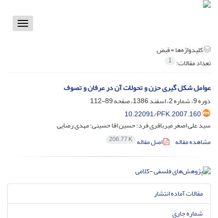
Toggle
vigation
کلیدواژه‌ها =
قبض
1
تعداد مقالات:
عوامل شکل گیری حزن و تحولات آن در عرفان و تصوف
دوره 9، شماره 2، اسفند 1386، صفحه
89-112
10.22091/PFK.2007.160
سید علی اصغر میرباقری فرد؛ حسین اقا حسینی؛ مهدی رضایی
206.77 K
مشاهده مقاله
اصل مقاله
مقالات آماده انتشار
شماره جاری