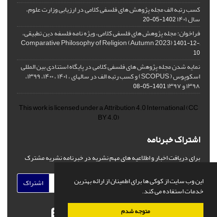
کسب رتبه الف مجله پژوهش های فلسفی کلامی در ارزیابی وزارت علوم،
سال ۱۴۰۱
1402-05-20
فراخوان: مجله پژوهش های فلسفی کلامی، ویژه نامه فلسفه دین تطبیقی،
,Comparative Philosophy of Religion (Autumn 2023)
1401-12-
10
نمایه شدن مجله پژوهش های فلسفی کلامی در پایگاه استنادی بین المللی
اسکوپوس ( SCOPUS) و کسب رتبه الف در سالهای ، ۱۴۰۱ ، ۱۴۰۰، ۱۳۹۹،
۱۳۹۸ و ۱۳۹۷
1401-05-08
This work is licensed under a
Attribution 4.0 International
(CC
BY 4.0)
اشتراک خبرنامه
برای دریافت اخبار و اطلاعیه های مهم نشریه در خبرنامه نشریه مشترک
شوید.
این وب سایت از کوکی ها برای اطمینان از ارائه بهترین
اشتراک
خدمات استفاده می کند.
متوجه شدم