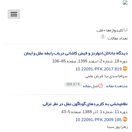
Toggle
vigation
کلیدواژه‌ها =
قلب
2
تعداد مقالات:
دیدگاه جاناتان ادواردز و فیض کاشانی درباب رابطه عقل و ایمان
دوره 18، شماره 2، اسفند 1395، صفحه
85-106
10.22091/PFK.2017.819
سهام اسدی نیا؛ قربان علمی
389.87 K
مشاهده مقاله
اصل مقاله
نظام‌بخشی به کاربردهای گوناگون عقل در نظر غزالی
دوره 11، شماره 1، آذر 1388، صفحه
5-43
10.22091/PFK.2009.185
زهرا پور سینا