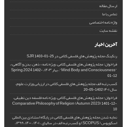
ارسال مقاله
تماس با ما
واژه نامه اختصاصی
نقشه سایت
آخرین اخبار
رنکینگ مجله پژوهش های فلسفی کلامی در SJR
1403-01-25
فراخوان: مجله پژوهش های فلسفی کلامی، ویژه نامه « ذهن، بدن و آگاهی»،
"Mind, Body, and Consciousness"، بهار ۱۴۰۳، Spring 2024
1402-
01-12
کسب رتبه الف مجله پژوهش های فلسفی کلامی در ارزیابی وزارت علوم،
سال ۱۴۰۱
1402-05-20
فراخوان: مجله پژوهش های فلسفی کلامی، ویژه نامه فلسفه دین تطبیقی،
,Comparative Philosophy of Religion (Autumn 2023)
1401-12-
10
نمایه شدن مجله پژوهش های فلسفی کلامی در پایگاه استنادی بین المللی
اسکوپوس ( SCOPUS) و کسب رتبه الف در سالهای ، ۱۴۰۱ ، ۱۴۰۰، ۱۳۹۹،