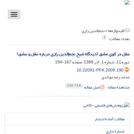
Toggle
vigation
کلیدواژه‌ها =
نجم‌الدین رازی
1
تعداد مقالات:
عقل در کوی عشق (دیدگاه شیخ نجم‌الدین رازی درباره عقل و عشق)
دوره 11، شماره 1، آذر 1388، صفحه
167-194
10.22091/PFK.2009.190
محمّد رضا موحّدی
248.74 K
مشاهده مقاله
اصل مقاله
مقالات آماده انتشار
شماره جاری