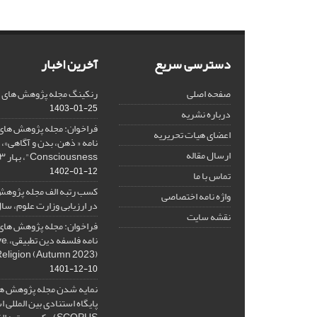
دسترسی سریع
آخرین اخبار
صفحه اصلی
رنکینگ مجله پژوهش های فلس
1403-01-25
درباره نشریه
فراخوان: مجله پژوهش های 
اعضای هیات تحریریه
ارسال مقاله
Consciousness"، بهار ۱۴۰۳، Spring 2024
1402-01-12
تماس با ما
کسب رتبه الف مجله پژوهش
واژه نامه اختصاصی
در ارزیابی وزارت علوم، سال ۰۱
نقشه سایت
فراخوان: مجله پژوهش های 
نامه 
Religion (Autumn 2023)
1401-12-10
نمایه شدن مجله پژوهش ها
پایگاه استنادی بین المللی