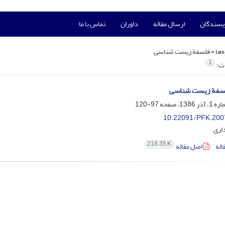
ویسندگان
ارسال مقاله
داوران
تماس با ما
‌ها =
فلسفة زیست شناسی
1
ات:
سفة زیست شناسی
97-120
10.22091/PFK.200
اری
218.35 K
اله
اصل مقاله