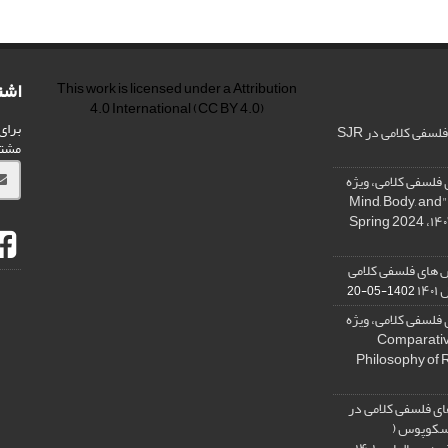
اشت
This work is licensed under a
Attribution
4.0 International
(CC BY 4.0)
برای
فی کلامی در SJR
مشت
فلسفی کلامی، ویژه
نامه « ذهن، بدن و آگاهی»، "Mind, Body, and
 های فلسفی کلامی
۱۴
1402-05-20
فلسفی کلامی، ویژه
فلسفه دین تطبیقی، ,Comparative
Philosophy of 
ی فلسفی کلامی در
 اسکوپوس (