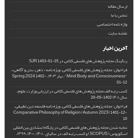
ارسال مقاله
تماس با ما
واژه نامه اختصاصی
نقشه سایت
آخرین اخبار
رنکینگ مجله پژوهش های فلسفی کلامی در SJR
1403-01-25
فراخوان: مجله پژوهش های فلسفی کلامی، ویژه نامه « ذهن، بدن و آگاهی»،
"Mind, Body, and Consciousness"، بهار ۱۴۰۳، Spring 2024
1402-
01-12
کسب رتبه الف مجله پژوهش های فلسفی کلامی در ارزیابی وزارت علوم،
سال ۱۴۰۱
1402-05-20
فراخوان: مجله پژوهش های فلسفی کلامی، ویژه نامه فلسفه دین تطبیقی،
,Comparative Philosophy of Religion (Autumn 2023)
1401-12-
10
نمایه شدن مجله پژوهش های فلسفی کلامی در پایگاه استنادی بین المللی
اسکوپوس ( SCOPUS) و کسب رتبه الف در سالهای ، ۱۴۰۱ ، ۱۴۰۰، ۱۳۹۹،