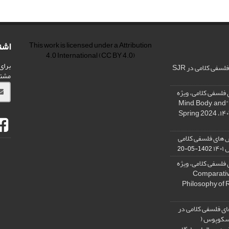
اشت
This work is licensed under a
Attribution
4.0 International
(CC BY 4.0)
برای
فی کلامی در SJR
مشت
فلسفی کلامی، ویژه
نامه « ذهن، بدن و آگاهی»، "Mind, Body, and
 های فلسفی کلامی
۱۴
1402-05-20
فلسفی کلامی، ویژه
فلسفه دین تطبیقی، ,Comparative
Philosophy of 
ی فلسفی کلامی در
 اسکوپوس (