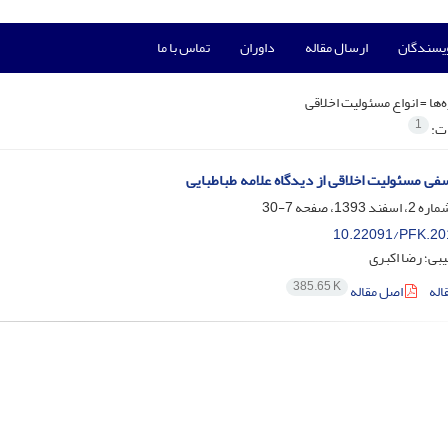
ویسندگان
ارسال مقاله
داوران
تماس با ما
‌ها =
انواع مسئولیت اخلاقی
1
ات:
فی مسئولیت اخلاقی از دیدگاه علامه طباطبایی
7-30
10.22091/PFK.20
بی؛ رضا اکبری
385.65 K
اله
اصل مقاله