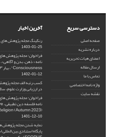
دسترسی سریع
آخرین اخبار
صفحه اصلی
رنکینگ مجله پژوهش های فلس
1403-01-25
درباره نشریه
فراخوان: مجله پژوهش های 
اعضای هیات تحریریه
ارسال مقاله
Consciousness"، بهار ۱۴۰۳، Spring 2024
1402-01-12
تماس با ما
کسب رتبه الف مجله پژوهش
واژه نامه اختصاصی
در ارزیابی وزارت علوم، سال ۰۱
نقشه سایت
فراخوان: مجله پژوهش های 
نامه 
Religion (Autumn 2023)
1401-12-10
نمایه شدن مجله پژوهش ها
پایگاه استنادی بین المللی