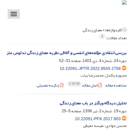
Toggle
vigation
کلیدواژه‌ها =
معنای زندگی
3
تعداد مقالات:
بررسی انتقادی مؤلفه‌های انفسی و آفاقی نظریه معنای زندگی تدئوس متز
دوره 24، شماره 4، دی 1401، صفحه
31-52
10.22091/JPTR.2022.8559.2758
محبوبه پاکدل؛ محمدرضا بیات
2.42 M
مشاهده مقاله
اصل مقاله
چکیده تفصیلی
تحلیل دیدگاه ویگنز در باب معنای زندگی
دوره 19، شماره 2، تیر 1396، صفحه
5-25
10.22091/PFK.2017.803
محسن جوادی؛ نفیسه حفیظی