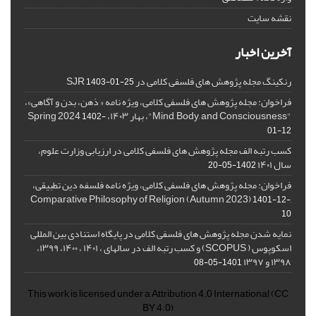
نقشه سایت
آخرین اخبار
رنکینگ مجله پژوهش های فلسفی کلامی در SJR
1403-01-25
فراخوان: مجله پژوهش های فلسفی کلامی، ویژه نامه « ذهن، بدن و آگاهی»،
"Mind, Body, and Consciousness"، بهار ۱۴۰۳، Spring 2024
1402-
01-12
کسب رتبه الف مجله پژوهش های فلسفی کلامی در ارزیابی وزارت علوم،
سال ۱۴۰۱
1402-05-20
فراخوان: مجله پژوهش های فلسفی کلامی، ویژه نامه فلسفه دین تطبیقی،
,Comparative Philosophy of Religion (Autumn 2023)
1401-12-
10
نمایه شدن مجله پژوهش های فلسفی کلامی در پایگاه استنادی بین المللی
اسکوپوس ( SCOPUS) و کسب رتبه الف در سالهای ، ۱۴۰۱ ، ۱۴۰۰، ۱۳۹۹،
۱۳۹۸ و ۱۳۹۷
1401-05-08
This work is licensed under a
Attribution 4.0 International
(CC
BY 4.0)