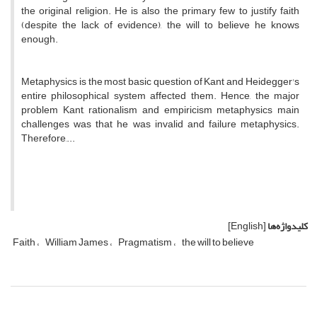
the
original
religion
.
He is also the
primary
few
to justify
faith
(
despite
the lack of
evidence
)
,
the will to
believe
he knows
enough
.
Metaphysics is the most basic question of Kant and Heidegger's
entire philosophical system affected them. Hence, the major
problem Kant, rationalism and empiricism metaphysics main
challenges was that he was invalid and failure metaphysics.
Therefore,...
کلیدواژه‌ها
[English]
Faith
William James
Pragmatism
the will to believe