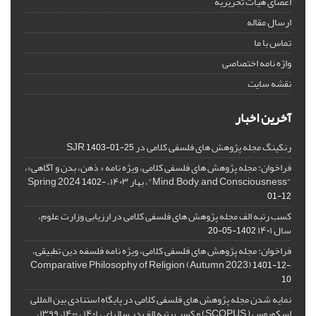
اعضای هیات تحریریه
ارسال مقاله
تماس با ما
واژه نامه اختصاصی
نقشه سایت
آخرین اخبار
رنکینگ مجله پژوهش های فلسفی کلامی در SJR
1403-01-25
فراخوان: مجله پژوهش های فلسفی کلامی، ویژه نامه « ذهن، بدن و آگاهی»،
"Mind, Body, and Consciousness"، بهار ۱۴۰۳، Spring 2024
1402-
01-12
کسب رتبه الف مجله پژوهش های فلسفی کلامی در ارزیابی وزارت علوم،
سال ۱۴۰۱
1402-05-20
فراخوان: مجله پژوهش های فلسفی کلامی، ویژه نامه فلسفه دین تطبیقی،
,Comparative Philosophy of Religion (Autumn 2023)
1401-12-
10
نمایه شدن مجله پژوهش های فلسفی کلامی در پایگاه استنادی بین المللی
اسکوپوس ( SCOPUS) و کسب رتبه الف در سالهای ، ۱۴۰۱ ، ۱۴۰۰، ۱۳۹۹،