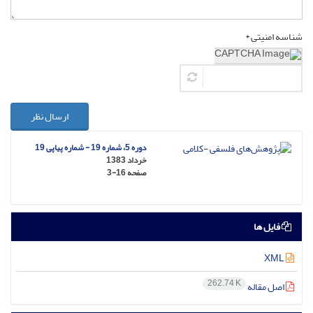
شناسه امنیتی *
ارسال نظر
دوره 5، شماره 19 - شماره پیاپی 19
خرداد 1383
صفحه
3-16
فایل ها
XML
262.74 K
اصل مقاله