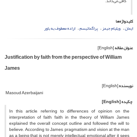
کافی می‌داند.
کلیدواژه‌ها
ایمان
ویلیام جیمز
پراگماتیسم
اراده معطوف به باور
عنوان مقاله
[English]
Justification by faith from the perspective of William
James
نویسنده
[English]
Masoud Azerbaijani
چکیده
[English]
In
this
article
, referring
to
differences of opinion
on the
interpretation of
faith
,
faith
in
the theory of
William James
explained
the
overall concept
,
outline
and
followed
the will to
believe
.
According
to
James,
pragmatism
and
vision
at the man
as
a being that
is not
merely
intellectual
,
emotional
after
it
sees