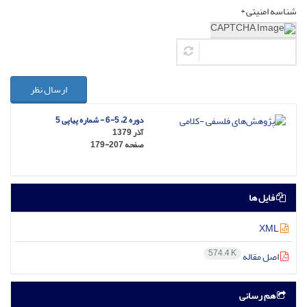
شناسه امنیتی *
ارسال نظر
دوره 2، 5-6 - شماره پیاپی 5
آذر 1379
صفحه
179-207
فایل ها
XML
574.4 K
اصل مقاله
هم رسانی