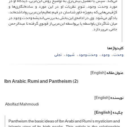
می‌کند. سپس با تفصیل بیش‌تری به توضیح روش ابن‌عربی، دیدگاه او در
مورد وحدت وجود، تنوع نظریات او در این مورد و ساده‌انگاری‌ها و
کژفهمی‌هایی که به‌ویژه خاورشناسان در فهم تعالیم ابن‌عربی رواداشته‌اند،
یادآور می‌شود. وی در ادامه‌ی این بخش به بررسی اندیشه وحدت وجود در
میان شاگردان باواسطه یا بی‌واسطه ابن‌عربی از قونوی گرفته تا عبدالرحمن
جامی، می‌پردازد.
کلیدواژه‌ها
وحدت
وجود
وحدت وجود
شهود
تجلی
عنوان مقاله
[English]
Ibn Arabic, Rumi and Pantheism (2)
نویسنده
[English]
Abolfazl Mahmoudi
چکیده
[English]
Pantheism, the basic ideas of Ibn Arabi and Rumi's mysticism and
Islamic view of its high peaks.
This article is the relationship