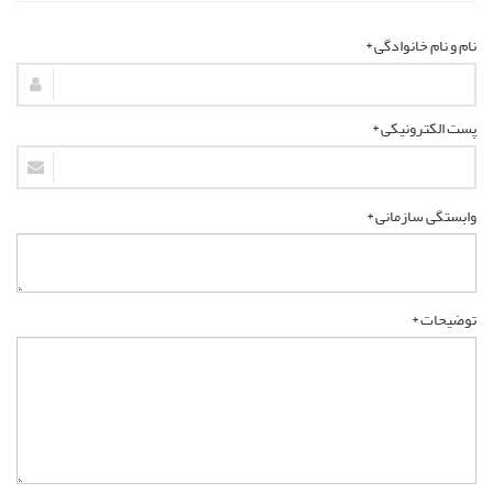
نام و نام خانوادگی *
پست الکترونیکی *
وابستگی سازمانی *
توضیحات *