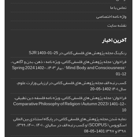
تماس با ما
واژه نامه اختصاصی
نقشه سایت
آخرین اخبار
رنکینگ مجله پژوهش های فلسفی کلامی در SJR
1403-01-25
فراخوان: مجله پژوهش های فلسفی کلامی، ویژه نامه « ذهن، بدن و آگاهی»،
"Mind, Body, and Consciousness"، بهار ۱۴۰۳، Spring 2024
1402-
01-12
کسب رتبه الف مجله پژوهش های فلسفی کلامی در ارزیابی وزارت علوم،
سال ۱۴۰۱
1402-05-20
فراخوان: مجله پژوهش های فلسفی کلامی، ویژه نامه فلسفه دین تطبیقی،
,Comparative Philosophy of Religion (Autumn 2023)
1401-12-
10
نمایه شدن مجله پژوهش های فلسفی کلامی در پایگاه استنادی بین المللی
اسکوپوس ( SCOPUS) و کسب رتبه الف در سالهای ، ۱۴۰۱ ، ۱۴۰۰، ۱۳۹۹،
۱۳۹۸ و ۱۳۹۷
1401-05-08