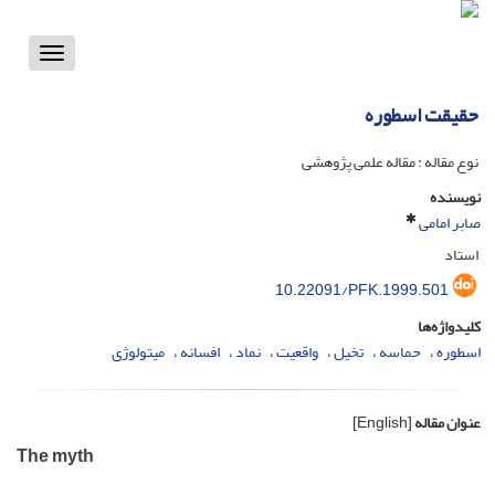
Toggle
vigation
حقیقت اسطوره
نوع مقاله : مقاله علمی پژوهشی
نویسنده
صابر امامی
استاد
10.22091/PFK.1999.501
کلیدواژه‌ها
اسطوره
حماسه
تخیل
واقعیت
نماد
افسانه
میتولوژی
عنوان مقاله
[English]
The myth