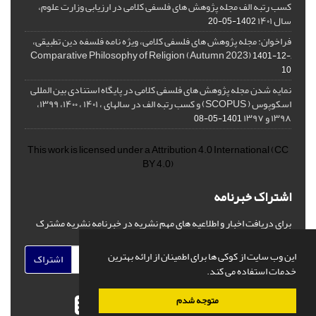
کسب رتبه الف مجله پژوهش های فلسفی کلامی در ارزیابی وزارت علوم،
سال ۱۴۰۱
1402-05-20
فراخوان: مجله پژوهش های فلسفی کلامی، ویژه نامه فلسفه دین تطبیقی،
,Comparative Philosophy of Religion (Autumn 2023)
1401-12-
10
نمایه شدن مجله پژوهش های فلسفی کلامی در پایگاه استنادی بین المللی
اسکوپوس ( SCOPUS) و کسب رتبه الف در سالهای ، ۱۴۰۱ ، ۱۴۰۰، ۱۳۹۹،
۱۳۹۸ و ۱۳۹۷
1401-05-08
This work is licensed under a
Attribution 4.0 International
(CC
BY 4.0)
اشتراک خبرنامه
برای دریافت اخبار و اطلاعیه های مهم نشریه در خبرنامه نشریه مشترک
شوید.
این وب سایت از کوکی ها برای اطمینان از ارائه بهترین
اشتراک
خدمات استفاده می کند.
متوجه شدم