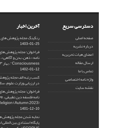
دسترسی سریع
آخرین اخبار
صفحه اصلی
رنکینگ مجله پژوهش های فلس
1403-01-25
درباره نشریه
فراخوان: مجله پژوهش های 
اعضای هیات تحریریه
ارسال مقاله
Consciousness"، بهار ۱۴۰۳، Spring 2024
1402-01-12
تماس با ما
کسب رتبه الف مجله پژوهش
واژه نامه اختصاصی
در ارزیابی وزارت علوم، سال ۰۱
نقشه سایت
فراخوان: مجله پژوهش های 
نامه 
Religion (Autumn 2023)
1401-12-10
نمایه شدن مجله پژوهش ها
پایگاه استنادی بین المللی