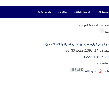
ویسندگان
ارسال مقاله
داوران
تماس با ما
ه =
سید احمد شاهرخی
1
ات:
جام در قول به بقای نفس همراه با فساد بدن
33-56
10.22091/PFK.20
 شاهرخی
387.18 K
اله
اصل مقاله