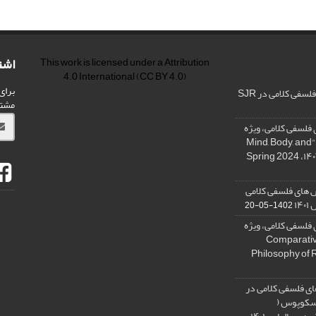
اشت
This work is licensed under a
Attribution
4.0 International
(CC BY 4.0)
برای
فی کلامی در SJR
مشت
فلسفی کلامی، ویژه
نامه « ذهن، بدن و آگاهی»، "Mind, Body, and
 های فلسفی کلامی
۱۴
1402-05-20
فلسفی کلامی، ویژه
فلسفه دین تطبیقی، ,Comparative
Philosophy of 
ی فلسفی کلامی در
 اسکوپوس (