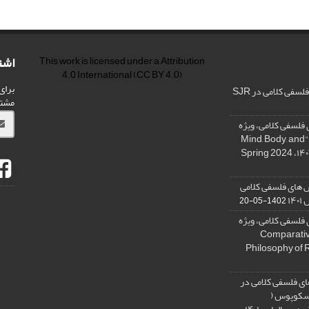
اشت
This work is licensed under a
Attribution
4.0 International
(CC BY 4.0)
برای
فی کلامی در SJR
مشت
فلسفی کلامی، ویژه
نامه « ذهن، بدن و آگاهی»، "Mind, Body, and
 های فلسفی کلامی
۱۴
1402-05-20
فلسفی کلامی، ویژه
فلسفه دین تطبیقی، ,Comparative
Philosophy of 
ی فلسفی کلامی در
 اسکوپوس (