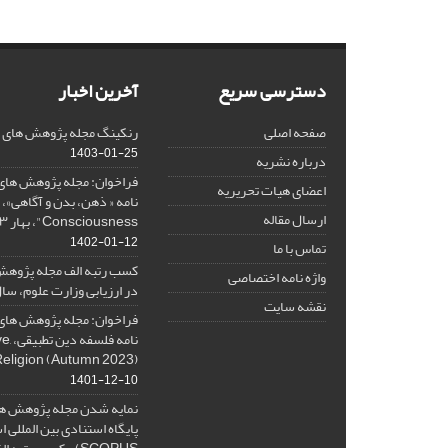
دسترسی سریع
آخرین اخبار
صفحه اصلی
رنکینگ مجله پژوهش های فلس
1403-01-25
درباره نشریه
فراخوان: مجله پژوهش های 
اعضای هیات تحریریه
ارسال مقاله
Consciousness"، بهار ۱۴۰۳، Spring 2024
1402-01-12
تماس با ما
کسب رتبه الف مجله پژوهش
واژه نامه اختصاصی
در ارزیابی وزارت علوم، سال ۰۱
نقشه سایت
فراخوان: مجله پژوهش های 
نامه 
Religion (Autumn 2023)
1401-12-10
نمایه شدن مجله پژوهش ها
پایگاه استنادی بین المللی