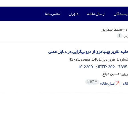
ویسندگان
ارسال مقاله
داوران
تماس با ما
ه =
محمد حیدرپور
1
ات:
لیه تقریر ویلیامزی از درونی‌گرایی در دلایل عملی
21-42
10.22091/JPTR.2021.7395
پور؛ حسین دباغ
1.97 M
اله
اصل مقاله