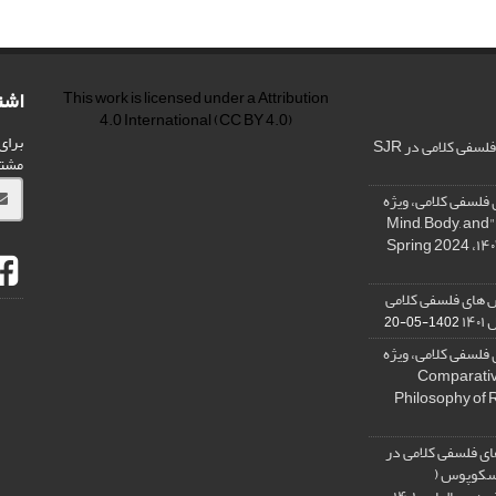
اشت
This work is licensed under a
Attribution
4.0 International
(CC BY 4.0)
برای
فی کلامی در SJR
مشت
فلسفی کلامی، ویژه
نامه « ذهن، بدن و آگاهی»، "Mind, Body, and
 های فلسفی کلامی
۱۴
1402-05-20
فلسفی کلامی، ویژه
فلسفه دین تطبیقی، ,Comparative
Philosophy of 
ی فلسفی کلامی در
 اسکوپوس (