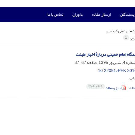
ویسندگان
ارسال مقاله
داوران
تماس با ما
ه =
مرتضی کریمی
1
ات:
گاه امام خمینی دربارۀ اخبار طینت
67-87
10.22091/PFK.201
می
394.24 K
اله
اصل مقاله