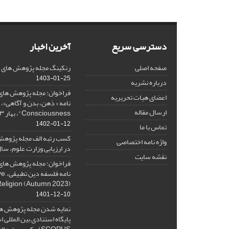
دسترسی سریع
آخرین اخبار
صفحه اصلی
رنکینگ مجله پژوهش های فلس
1403-01-25
درباره نشریه
فراخوان: مجله پژوهش های 
اعضای هیات تحریریه
ارسال مقاله
Consciousness"، بهار ۱۴۰۳، Spring 2024
1402-01-12
تماس با ما
کسب رتبه الف مجله پژوهش
واژه نامه اختصاصی
در ارزیابی وزارت علوم، سال ۰۱
نقشه سایت
فراخوان: مجله پژوهش های 
نامه 
Religion (Autumn 2023)
1401-12-10
نمایه شدن مجله پژوهش ها
پایگاه استنادی بین المللی