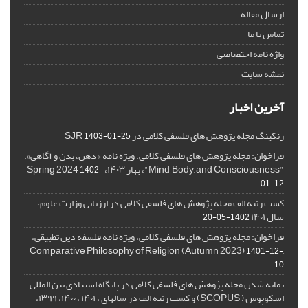
ارسال مقاله
تماس با ما
واژه نامه اختصاصی
نقشه سایت
آخرین اخبار
رنکینگ مجله پژوهش های فلسفی کلامی در SJR
1403-01-25
فراخوان: مجله پژوهش های فلسفی کلامی، ویژه نامه « ذهن، بدن و آگاهی»،
"Mind, Body, and Consciousness"، بهار ۱۴۰۳، Spring 2024
1402-
01-12
کسب رتبه الف مجله پژوهش های فلسفی کلامی در ارزیابی وزارت علوم،
سال ۱۴۰۱
1402-05-20
فراخوان: مجله پژوهش های فلسفی کلامی، ویژه نامه فلسفه دین تطبیقی،
,Comparative Philosophy of Religion (Autumn 2023)
1401-12-
10
نمایه شدن مجله پژوهش های فلسفی کلامی در پایگاه استنادی بین المللی
اسکوپوس ( SCOPUS) و کسب رتبه الف در سالهای ، ۱۴۰۱ ، ۱۴۰۰، ۱۳۹۹،