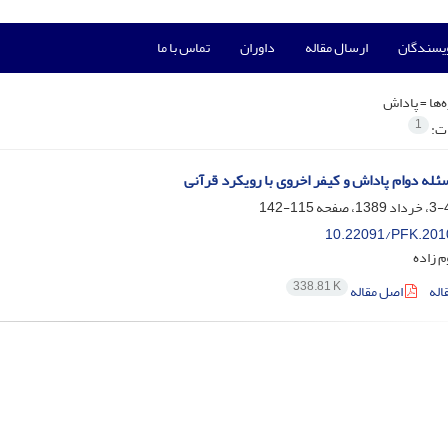
ویسندگان
ارسال مقاله
داوران
تماس با ما
‌ها =
پاداش
1
ات:
له دوام پاداش و کیفر اخروی با رویکرد قرآنی
115-142
10.22091/PFK.201
 زاده
338.81 K
اله
اصل مقاله