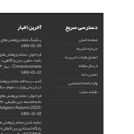
دسترسی سریع
آخرین اخبار
صفحه اصلی
رنکینگ مجله پژوهش های فلس
1403-01-25
درباره نشریه
فراخوان: مجله پژوهش های 
اعضای هیات تحریریه
ارسال مقاله
Consciousness"، بهار ۱۴۰۳، Spring 2024
1402-01-12
تماس با ما
کسب رتبه الف مجله پژوهش
واژه نامه اختصاصی
در ارزیابی وزارت علوم، سال ۰۱
نقشه سایت
فراخوان: مجله پژوهش های 
نامه 
Religion (Autumn 2023)
1401-12-10
نمایه شدن مجله پژوهش ها
پایگاه استنادی بین المللی