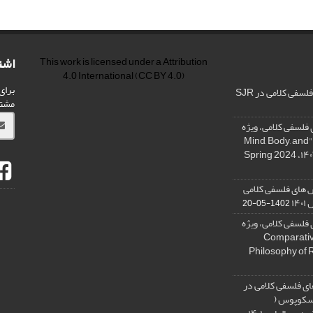
اشت
This work is licensed under a
Attribution
4.0 International
(CC BY 4.0)
برای
فی کلامی در SJR
مشت
فلسفی کلامی، ویژه
نامه « ذهن، بدن و آگاهی»، "Mind, Body, and
 های فلسفی کلامی
۱۴
1402-05-20
فلسفی کلامی، ویژه
فلسفه دین تطبیقی، ,Comparative
Philosophy of 
ی فلسفی کلامی در
 اسکوپوس (