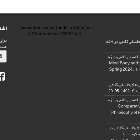
اشت
This work is licensed under a
Attribution
4.0 International
(CC BY 4.0)
برای
فی کلامی در SJR
مشت
فلسفی کلامی، ویژه
نامه « ذهن، بدن و آگاهی»، "Mind, Body, and
 های فلسفی کلامی
۱۴
1402-05-20
فلسفی کلامی، ویژه
فلسفه دین تطبیقی، ,Comparative
Philosophy of 
ی فلسفی کلامی در
 اسکوپوس (