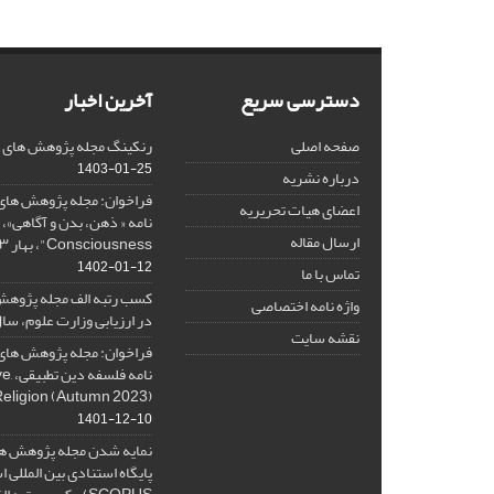
دسترسی سریع
آخرین اخبار
صفحه اصلی
رنکینگ مجله پژوهش های فلس
1403-01-25
درباره نشریه
فراخوان: مجله پژوهش های 
اعضای هیات تحریریه
ارسال مقاله
Consciousness"، بهار ۱۴۰۳، Spring 2024
1402-01-12
تماس با ما
کسب رتبه الف مجله پژوهش
واژه نامه اختصاصی
در ارزیابی وزارت علوم، سال ۰۱
نقشه سایت
فراخوان: مجله پژوهش های 
نامه 
Religion (Autumn 2023)
1401-12-10
نمایه شدن مجله پژوهش ها
پایگاه استنادی بین المللی