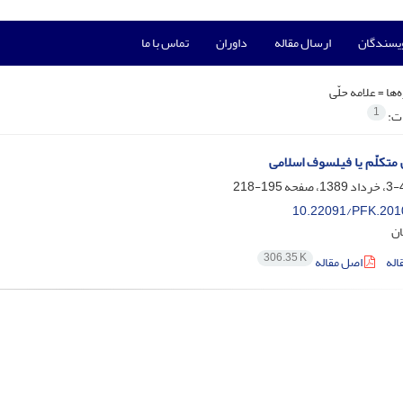
ویسندگان
ارسال مقاله
داوران
تماس با ما
‌ها =
علامه حلّی
1
ات:
ی متکلّم یا فیلسوف اسلامی
195-218
10.22091/PFK.201
ان
306.35 K
اله
اصل مقاله