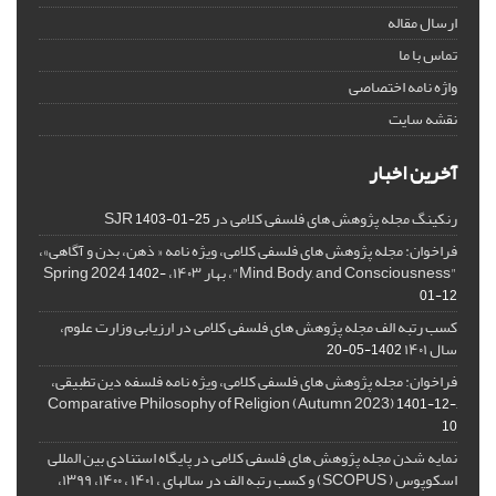
ارسال مقاله
تماس با ما
واژه نامه اختصاصی
نقشه سایت
آخرین اخبار
رنکینگ مجله پژوهش های فلسفی کلامی در SJR
1403-01-25
فراخوان: مجله پژوهش های فلسفی کلامی، ویژه نامه « ذهن، بدن و آگاهی»،
"Mind, Body, and Consciousness"، بهار ۱۴۰۳، Spring 2024
1402-
01-12
کسب رتبه الف مجله پژوهش های فلسفی کلامی در ارزیابی وزارت علوم،
سال ۱۴۰۱
1402-05-20
فراخوان: مجله پژوهش های فلسفی کلامی، ویژه نامه فلسفه دین تطبیقی،
,Comparative Philosophy of Religion (Autumn 2023)
1401-12-
10
نمایه شدن مجله پژوهش های فلسفی کلامی در پایگاه استنادی بین المللی
اسکوپوس ( SCOPUS) و کسب رتبه الف در سالهای ، ۱۴۰۱ ، ۱۴۰۰، ۱۳۹۹،