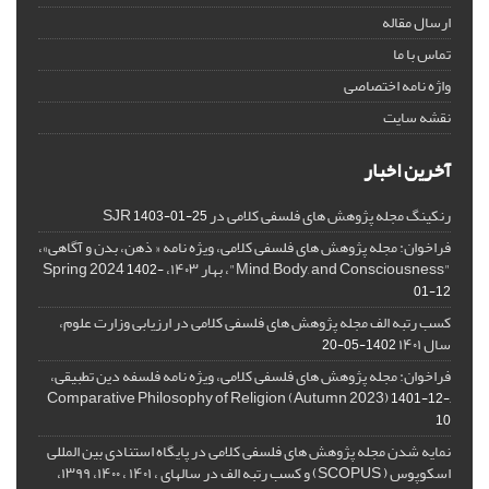
ارسال مقاله
تماس با ما
واژه نامه اختصاصی
نقشه سایت
آخرین اخبار
رنکینگ مجله پژوهش های فلسفی کلامی در SJR
1403-01-25
فراخوان: مجله پژوهش های فلسفی کلامی، ویژه نامه « ذهن، بدن و آگاهی»،
"Mind, Body, and Consciousness"، بهار ۱۴۰۳، Spring 2024
1402-
01-12
کسب رتبه الف مجله پژوهش های فلسفی کلامی در ارزیابی وزارت علوم،
سال ۱۴۰۱
1402-05-20
فراخوان: مجله پژوهش های فلسفی کلامی، ویژه نامه فلسفه دین تطبیقی،
,Comparative Philosophy of Religion (Autumn 2023)
1401-12-
10
نمایه شدن مجله پژوهش های فلسفی کلامی در پایگاه استنادی بین المللی
اسکوپوس ( SCOPUS) و کسب رتبه الف در سالهای ، ۱۴۰۱ ، ۱۴۰۰، ۱۳۹۹،