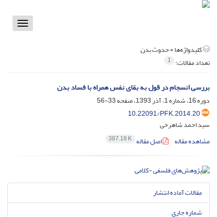
Toggle
vigation
کلیدواژه‌ها =
حدوث بدن
1
تعداد مقالات:
بررسی انسجام در قول به بقای نفس همراه با فساد بدن
دوره 16، شماره 1، آذر 1393، صفحه
33-56
10.22091/PFK.2014.20
سید احمد شاهرخی
387.18 K
مشاهده مقاله
اصل مقاله
مقالات آماده انتشار
شماره جاری