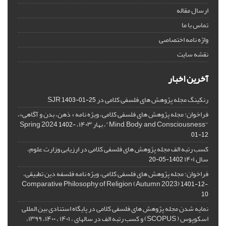
ارسال مقاله
تماس با ما
واژه نامه اختصاصی
نقشه سایت
آخرین اخبار
رنکینگ مجله پژوهش های فلسفی کلامی در SJR
1403-01-25
فراخوان: مجله پژوهش های فلسفی کلامی، ویژه نامه « ذهن، بدن و آگاهی»،
"Mind, Body, and Consciousness"، بهار ۱۴۰۳، Spring 2024
1402-
01-12
کسب رتبه الف مجله پژوهش های فلسفی کلامی در ارزیابی وزارت علوم،
سال ۱۴۰۱
1402-05-20
فراخوان: مجله پژوهش های فلسفی کلامی، ویژه نامه فلسفه دین تطبیقی،
,Comparative Philosophy of Religion (Autumn 2023)
1401-12-
10
نمایه شدن مجله پژوهش های فلسفی کلامی در پایگاه استنادی بین المللی
اسکوپوس ( SCOPUS) و کسب رتبه الف در سالهای ، ۱۴۰۱ ، ۱۴۰۰، ۱۳۹۹،