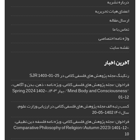
درباره نشریه
اعضای هیات تحریریه
ارسال مقاله
تماس با ما
واژه نامه اختصاصی
نقشه سایت
آخرین اخبار
رنکینگ مجله پژوهش های فلسفی کلامی در SJR
1403-01-25
فراخوان: مجله پژوهش های فلسفی کلامی، ویژه نامه « ذهن، بدن و آگاهی»،
"Mind, Body, and Consciousness"، بهار ۱۴۰۳، Spring 2024
1402-
01-12
کسب رتبه الف مجله پژوهش های فلسفی کلامی در ارزیابی وزارت علوم،
سال ۱۴۰۱
1402-05-20
فراخوان: مجله پژوهش های فلسفی کلامی، ویژه نامه فلسفه دین تطبیقی،
,Comparative Philosophy of Religion (Autumn 2023)
1401-12-
10