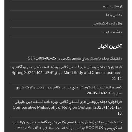
ارسال مقاله
تماس با ما
واژه نامه اختصاصی
نقشه سایت
آخرین اخبار
رنکینگ مجله پژوهش های فلسفی کلامی در SJR
1403-01-25
فراخوان: مجله پژوهش های فلسفی کلامی، ویژه نامه « ذهن، بدن و آگاهی»،
"Mind, Body, and Consciousness"، بهار ۱۴۰۳، Spring 2024
1402-
01-12
کسب رتبه الف مجله پژوهش های فلسفی کلامی در ارزیابی وزارت علوم،
سال ۱۴۰۱
1402-05-20
فراخوان: مجله پژوهش های فلسفی کلامی، ویژه نامه فلسفه دین تطبیقی،
,Comparative Philosophy of Religion (Autumn 2023)
1401-12-
10
نمایه شدن مجله پژوهش های فلسفی کلامی در پایگاه استنادی بین المللی
اسکوپوس ( SCOPUS) و کسب رتبه الف در سالهای ، ۱۴۰۱ ، ۱۴۰۰، ۱۳۹۹،