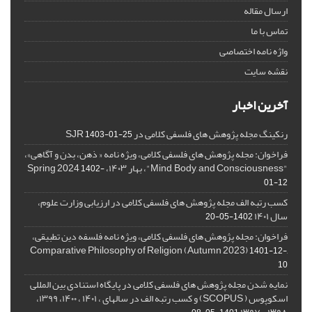
ارسال مقاله
تماس با ما
واژه نامه اختصاصی
نقشه سایت
آخرین اخبار
رنکینگ مجله پژوهش های فلسفی کلامی در SJR
1403-01-25
فراخوان: مجله پژوهش های فلسفی کلامی، ویژه نامه « ذهن، بدن و آگاهی»،
"Mind, Body, and Consciousness"، بهار ۱۴۰۳، Spring 2024
1402-
01-12
کسب رتبه الف مجله پژوهش های فلسفی کلامی در ارزیابی وزارت علوم،
سال ۱۴۰۱
1402-05-20
فراخوان: مجله پژوهش های فلسفی کلامی، ویژه نامه فلسفه دین تطبیقی،
,Comparative Philosophy of Religion (Autumn 2023)
1401-12-
10
نمایه شدن مجله پژوهش های فلسفی کلامی در پایگاه استنادی بین المللی
اسکوپوس ( SCOPUS) و کسب رتبه الف در سالهای ، ۱۴۰۱ ، ۱۴۰۰، ۱۳۹۹،