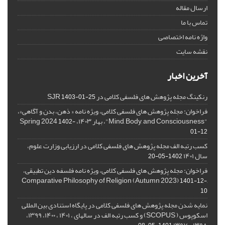
ارسال مقاله
تماس با ما
واژه نامه اختصاصی
نقشه سایت
آخرین اخبار
رنکینگ مجله پژوهش های فلسفی کلامی در SJR
1403-01-25
فراخوان: مجله پژوهش های فلسفی کلامی، ویژه نامه « ذهن، بدن و آگاهی»،
"Mind, Body, and Consciousness"، بهار ۱۴۰۳، Spring 2024
1402-
01-12
کسب رتبه الف مجله پژوهش های فلسفی کلامی در ارزیابی وزارت علوم،
سال ۱۴۰۱
1402-05-20
فراخوان: مجله پژوهش های فلسفی کلامی، ویژه نامه فلسفه دین تطبیقی،
,Comparative Philosophy of Religion (Autumn 2023)
1401-12-
10
نمایه شدن مجله پژوهش های فلسفی کلامی در پایگاه استنادی بین المللی
اسکوپوس ( SCOPUS) و کسب رتبه الف در سالهای ، ۱۴۰۱ ، ۱۴۰۰، ۱۳۹۹،