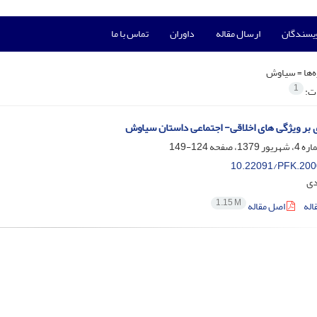
ویسندگان
ارسال مقاله
داوران
تماس با ما
‌ها =
سیاوش
1
ات:
 بر ویژگی های اخلاقی- اجتماعی داستان سیاوش
124-149
10.22091/PFK.200
دی
1.15 M
اله
اصل مقاله