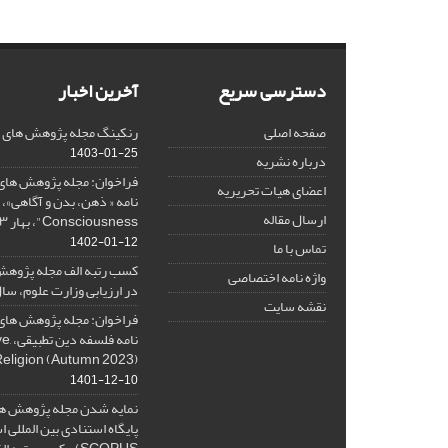
دسترسی سریع
آخرین اخبار
صفحه اصلی
رنکینگ مجله پژوهش های فلس
1403-01-25
درباره نشریه
فراخوان: مجله پژوهش های 
اعضای هیات تحریریه
ارسال مقاله
Consciousness"، بهار ۱۴۰۳، Spring 2024
1402-01-12
تماس با ما
کسب رتبه الف مجله پژوهش
واژه نامه اختصاصی
در ارزیابی وزارت علوم، سال ۰۱
نقشه سایت
فراخوان: مجله پژوهش های 
نامه 
Religion (Autumn 2023)
1401-12-10
نمایه شدن مجله پژوهش ها
پایگاه استنادی بین المللی