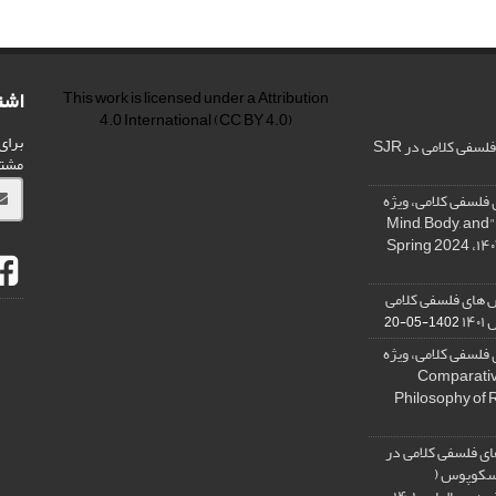
اشت
This work is licensed under a
Attribution
4.0 International
(CC BY 4.0)
برای
فی کلامی در SJR
مشت
فلسفی کلامی، ویژه
نامه « ذهن، بدن و آگاهی»، "Mind, Body, and
 های فلسفی کلامی
۱۴
1402-05-20
فلسفی کلامی، ویژه
فلسفه دین تطبیقی، ,Comparative
Philosophy of 
ی فلسفی کلامی در
 اسکوپوس (