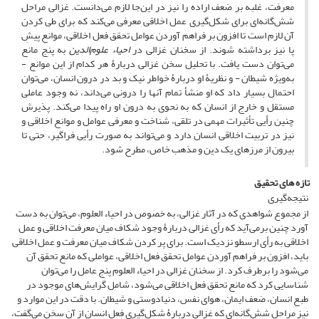
معرفت‌‌، غلبه بر ضعف اراده را نیز در این‌جا لازم می‌دانست. غزالی مراحل
شش‌گانه‌ای برای شکل‌گیری عمل اخلاقی معرفی می‌کند که برای طی کردن
آن لازم است تا افزون بر فراهم آوردن عوامل تحقق فعل اخلاقی‌‌، موانع پیشِ
پا نیز برداشته شوند. از سخنان غزالی در
احیاء علوم‌الدین
به پنج مانع
می‌توان دست یافت. با تحلیل سخن غزالی دربارۀ هر کدام از این موانع -
به‌ویژه شیطان - و نظریۀ او دربارۀ خواطر نیک و بد در درون انسان‌‌، می‌توان
احتمال بسیار داد که او منشأ تمام آنها را درونی می‌داند‌‌، نه وجود عاملی
مستقل و خارج از انسان که به نحوی به درون او راه پیدا می‌کند. پذیرش
چنین رأیی تأثیرات مهمی در تلقی‌‌، شناخت و معرفی عوامل و موانع اخلاقی و
نیز در تربیت اخلاقی انسان دارد‌‌ و می‌تواند به صورت رأیی فراگیر‌‌، حتی تا
بیرون از مرزهای یک دین و مذهب خاص‌‌، مطرح شود.
تازه های تحقیق
نتیجه‌گیری
از مجموع شواهدی که در آثار غزالی‌‌، به خصوص در احیاء العلوم، می‌توان به دست
آورد چنین برمی‌آید که رأی غزالی دربارۀ وجود شکاف میان معرفت اخلاقی و عمل
اخلاقی به رأی ارسطو نزدیک است. برای پر کردن شکاف میان معرفت و عمل اخلاقی
باید‌‌، افزون بر فراهم آوردن عوامل تحقق فعل اخلاقی‌‌، عواملی که مانع تحقق آن
می‌شود را برطرف کرد. از سخنان غزالی در احیاء العلوم پنج عامل را می‌توان
شناسایی کرد که مانع تحقق فعل اخلاقی می‌شود‌‌، شامل گرایش‌های موجود در
طبع انسان‌‌، ضعف ایمان‌‌، هوای نفس‌‌، دنیادوستی و شیطان. با دقت در این موارد و
نیز مراحل شش‌گانه‌ای که غزالی دربارۀ شکل‌گیری فعل انسان از آن سخن می‌گفت‌‌،