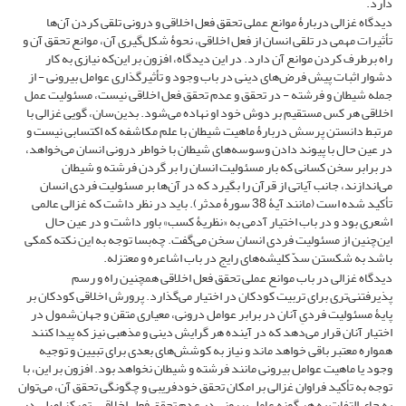
دارد.
دیدگاه غزالی دربارۀ موانع عملی تحقق فعل اخلاقی و درونی تلقی کردن آن‌ها
تأثیرات مهمی در تلقی انسان از فعل اخلاقی‌‌، نحوۀ شکل‌گیری آن‌‌، موانع تحقق آن و
راه برطرف کردن موانع آن دارد. در این دیدگاه‌‌، افزون بر این‌که نیازی به کار
دشوار اثبات پیش فرض‌های دینی در باب وجود و تأثیرگذاری عوامل بیرونی - از
جمله شیطان و فرشته - در تحقق و عدم تحقق فعل اخلاقی نیست‌‌، مسئولیت عمل
اخلاقی هر کس مستقیم بر دوش خود او نهاده می‌شود. بدین‌سان‌‌، گویی غزالی با
مرتبط دانستن پرسش دربارۀ ماهیت شیطان با علم مکاشفه که اکتسابی نیست و
در عین حال با پیوند دادن وسوسه‌های شیطان با خواطر درونی انسان می‌خواهد‌‌،
در برابر سخن کسانی که بار مسئولیت انسان را بر گردن فرشته و شیطان
می‌اندازند‌‌، جانب آیاتی از قرآن را بگیرد که در آن‌ها بر مسئولیت فردی انسان
تأکید شده است (مانند آیۀ 38 سورۀ مدثر). باید در نظر داشت که غزالی عالمی
اشعری بود و در باب اختیار آدمی به «نظریۀ کسب» باور داشت و در عین حال
این‌چنین از مسئولیت فردی انسان سخن می‌گفت. چه‌بسا توجه به این نکته کمکی
باشد به شکستن سدّ کلیشه‌های رایج در باب اشاعره و معتزله.
دیدگاه غزالی در باب موانع عملی تحقق فعل اخلاقی همچنین راه و رسم
پذیرفتنی‌تری برای تربیت کودکان در اختیار می‌گذارد. پرورش اخلاقی کودکان بر
پایۀ مسئولیت فردیِ آنان در برابر عوامل درونی‌‌، معیاری متقن و جهان‌شمول در
اختیار آنان قرار می‌دهد که در آینده هر گرایش دینی و مذهبی نیز که پیدا کنند
همواره معتبر باقی خواهد ماند و نیاز به کوشش‌های بعدی برای تبیین و توجیه
وجود یا ماهیت عوامل بیرونی مانند فرشته و شیطان نخواهد بود. افزون بر این‌‌، با
توجه به تأکید فراوان غزالی بر امکان تحقق خودفریبی و چگونگی تحقق آن‌‌، می‌توان
به جای التفات به هر گونه عامل بیرونی در عدم تحقق فعل اخلاقی‌‌، تمرکز اصلی در