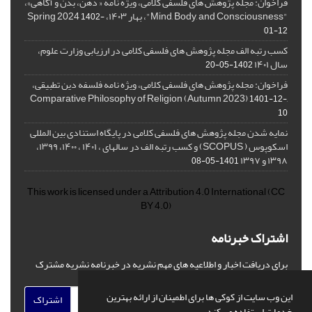
فراخوان: مجله پژوهش های فلسفی کلامی، ویژه نامه « ذهن، بدن و آگاهی»،
"Mind, Body, and Consciousness"، بهار ۱۴۰۳، Spring 2024
1402-
01-12
کسب رتبه الف مجله پژوهش های فلسفی کلامی در ارزیابی وزارت علوم،
سال ۱۴۰۱
1402-05-20
فراخوان: مجله پژوهش های فلسفی کلامی، ویژه نامه فلسفه دین تطبیقی،
,Comparative Philosophy of Religion (Autumn 2023)
1401-12-
10
نمایه شدن مجله پژوهش های فلسفی کلامی در پایگاه استنادی بین المللی
اسکوپوس ( SCOPUS) و کسب رتبه الف در سالهای ، ۱۴۰۱ ، ۱۴۰۰، ۱۳۹۹،
۱۳۹۸ و ۱۳۹۷
1401-05-08
This work is licensed under a
Attribution 4.0 International
(CC
BY 4.0)
اشتراک خبرنامه
برای دریافت اخبار و اطلاعیه های مهم نشریه در خبرنامه نشریه مشترک
شوید.
این وب سایت از کوکی ها برای اطمینان از ارائه بهترین
اشتراک
خدمات استفاده می کند.