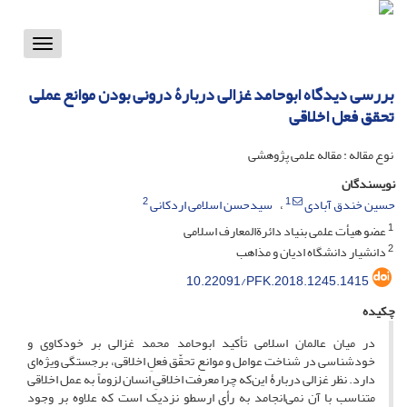
Toggle
vigation
بررسی دیدگاه ابوحامد غزالی دربارۀ درونی بودن موانع عملی
تحقق فعل اخلاقی
نوع مقاله : مقاله علمی پژوهشی
نویسندگان
2
1
حسین خندق آبادی
سیدحسن اسلامی اردکانی
1
عضو هیأت علمی بنیاد دائرةالمعارف اسلامی
2
دانشیار دانشگاه ادیان و مذاهب
10.22091/PFK.2018.1245.1415
چکیده
در میان عالمان اسلامی تأکید ابوحامد محمد غزالی بر خودکاوی و
خودشناسی در شناخت عوامل و موانع تحقّق فعلِ اخلاقی، برجستگی ویژه‌ای
دارد. نظر غزالی دربارۀ این‌که چرا معرفت اخلاقیِ انسان لزوماً به عمل اخلاقی
متناسب با آن نمی‌انجامد به رأی ارسطو نزدیک است که علاوه بر وجود