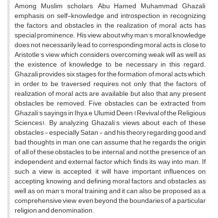
Among Muslim scholars, Abu Hamed Muhammad Ghazali,
emphasis on self-knowledge and introspection in recognizing
the factors and obstacles in the realization of moral acts has
special prominence. His view about why man's moral knowledge
does not necessarily lead to corresponding moral acts is close to
Aristotle's view which considers overcoming weak will as well as
the existence of knowledge to be necessary in this regard.
Ghazali provides six stages for the formation of moral acts which,
in order to be traversed requires not only that the factors of
realization of moral acts are available but also that any present
obstacles be removed. Five obstacles can be extracted from
Ghazali's sayings in Ihya e Ulumid Deen, (Revival of the Religious
Sciences). By analyzing Ghazali's views about each of these
obstacles - especially Satan - and his theory regarding good and
bad thoughts in man, one can assume that he regards the origin
of all of these obstacles to be internal, and not the presence of an
independent and external factor which finds its way into man. If
such a view is accepted, it will have important influences on
accepting, knowing and defining moral factors and obstacles, as
well as on man's moral training and it can also be proposed as a
comprehensive view, even beyond the boundaries of a particular
religion and denomination.