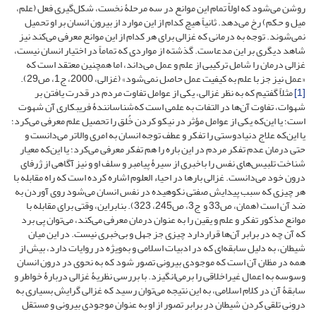
روشن می‌شود که اولاً تمام این موانع در سه مرحلۀ نخست، شکل‌گیری فعل (علم‌‌،
میل و حکم) رخ می‌دهد. ثانیاً هیچ کدام از این موارد از بیرون انسان بر او تحمیل
نمی‌شوند. توجه به درمانی که غزالی برای هر کدام از این موانع معرفی می‌کند نیز
شاهد دیگری بر این مدعاست. گذشته از مواردی که تماماً در اختیار انسان نیست‌‌،
غزالی درمان را شامل ترکیبی از علم و عمل می‌داند‌‌، اما همچنین معتقد است که
«عمل نیز جز با علم به کیفیت عمل حاصل نمی‌شود» (غزالی‌‌، 2000‌‌، ج1‌‌، ص29).
[1]
مثلاً گفتیم که به نظر غزالی‌‌، یکی از عوامل تفاوت مردم در قدرت یافتن بر
شهوات‌‌، تفاوت آن‌ها در التفات به علمی است که‌شناسانندۀ فریبکاری آن شهوت
است‌‌؛ یا این‌که یکی از عوامل مؤثر در نیکو کردن خُلق را تحصیل علم معرفی می‌کرد‌‌؛
یا این‌که علاج دنیادوستی را تفکر و عطف توجه انسان به امری والاتر می‌دانست و
حتی درمان عدم تفکر مردم در این باره را هم تفکر معرفی می‌کرد‌‌؛ یا این‌که معیار
شناخت تلبیس‌های نفس را باخبری از سیرۀ پیامبر و سلف او و نیز آگاهی از ژرفای
درون خود می‌دانست. غزالی بارها در احیاء العلوم اشاره کرده است که راه مقابله با
هر چیزی که سبب پیدایش صفتی نکوهیده در نفس انسان می‌شود روی آوردن به
ضد آن است (همان، ص33 و ج3‌‌، ص245‌‌، 323). بنابراین‌‌، وقتی برای مقابله با
موانع مذکور تفکر و علم و یقین را به عنوان درمان معرفی می‌کند‌‌، می‌توان پی برد
که آن چه در برابر آن‌ها قراردارد چیزی جز جهل و بی‌خبری نیست. در این میان
شیطان‌‌، به دلیل سابقه‌ای که در ادبیات اسلامی و به‌ویژه در روایات دارد‌‌، بیش از
همه در مظان آن است که موجودی بیرونی تصور شود که به نحوی در درون انسان
وسوسه به اعمال غیراخلاقی را برمی‌انگیزد. با بررسی نظریۀ غزالی دربارۀ خواطر و
سابقۀ آن در کلام اسلامی‌‌، به این نتیجه می‌توان رسید که غزالی گرایش بسیاری به
درونی تلقی کردن شیطان در برابر تصور از او به عنوان موجودی بیرونی و مستقل