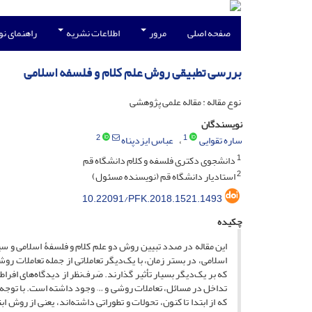
صفحه اصلی
مرور
اطلاعات نشریه
راهنمای ن
بررسی تطبیقی روش علم کلام و فلسفه اسلامی
نوع مقاله : مقاله علمی پژوهشی
نویسندگان
2
1
ساره تقوایی
عباس ایزدپناه
1
دانشجوی دکتری فلسفه و کلام دانشگاه قم
2
استادیار دانشگاه قم (نویسنده مسئول)
10.22091/PFK.2018.1521.1493
چکیده
این مقاله در صدد تبیین روش دو علم کلام و فلسفۀ اسلامی و س
اسلامی، در بستر زمان، با یک‌دیگر تعاملاتی از جمله تعاملات ر
که بر یک‌دیگر بسیار تأثیر گذارند. صَرف‌نظر از دیدگاه‌های افراطی
تداخل در مسائل، تعاملات روشی و … وجود داشته است. با توجه به
که از ابتدا تا کنون، تحولات و تطوراتی داشته‌اند، یعنی از رو