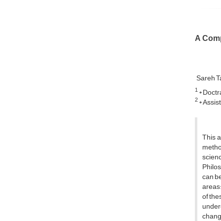
A Comp
Sareh 
1
* Doctr
2
* Assis
This a
method
scien
Philos
can be
areas:
of the
underg
change