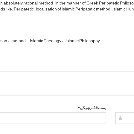
n absolutely rational method – in the manner of Greek Peripatetic Philoso
s like: Peripatetic (localization of Islamic Peripatetic method), Islamic 
ison
method
Islamic Theology
Islamic Philosophy
پست الکترونیکی *