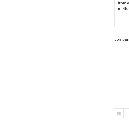
from a
method
compar