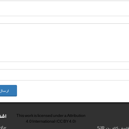
ارسال
اشت
This work is licensed under a
Attribution
4.0 International
(CC BY 4.0)
برای
فی کلامی در SJR