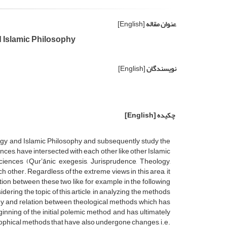
عنوان مقاله
[English]
 Islamic Philosophy
نویسندگان
[English]
چکیده
[English]
ology and Islamic Philosophy and subsequently study the
es, have intersected with each other like other Islamic
ciences (Qurʼānic exegesis, Jurisprudence, Theology,
 other. Regardless of the extreme views in this area, it
tion between these two like, for example in the following
idering the topic of this article, in analyzing the methods
ony and relation between theological methods which has
inning of the initial polemic method and has ultimately
sophical methods that have also undergone changes, i.e.