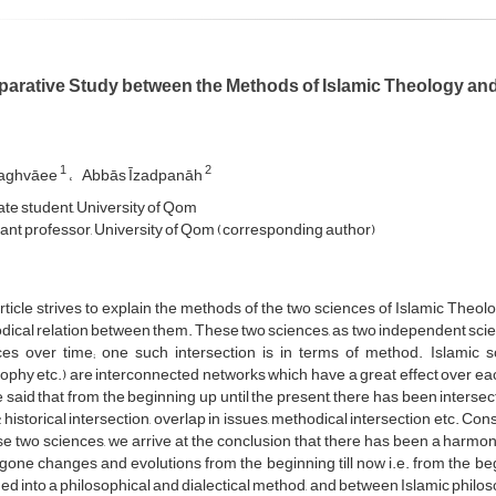
arative Study between the Methods of Islamic Theology and
1
2
Taghvāee
Abbās Īzadpanāh
ate student, University of Qom
tant professor, University of Qom (corresponding author)
rticle strives to explain the methods of the two sciences of Islamic The
ical relation between them. These two sciences, as two independent scienc
ces over time; one such intersection is in terms of method. Islamic s
ophy etc.) are interconnected networks which have a great effect over each
 said that from the beginning up until the present, there has been intersec
 historical intersection, overlap in issues, methodical intersection etc. Cons
se two sciences, we arrive at the conclusion that there has been a harm
one changes and evolutions from the beginning till now i.e. from the beg
d into a philosophical and dialectical method, and between Islamic philo