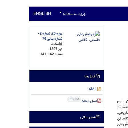
ورود به سامانه
ENGLISH
دوره 20، شماره 2 -
شماره پیاپی 76
مقالات
تیر 1397
صفحه
141-162
فایل ها
XML
1.53 M
اصل مقاله
ر علوم
 هستند
تاریخی،
هم رسانی
امی‌ای
وش‌های