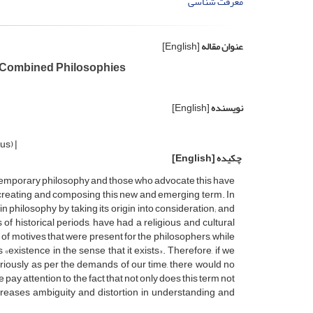
معرفت شناسی
عنوان مقاله
[English]
of Combined Philosophies
نویسنده
[English]
us) |
چکیده
[English]
contemporary philosophy and those who advocate this have
or creating and composing this new and emerging term. In
n philosophy by taking its origin into consideration; and
of historical periods, have had a religious and cultural
y of motives that were present for the philosophers, while
 «existence in the sense that it exists». Therefore, if we
eriously as per the demands of our time, there would no
 pay attention to the fact that not only does this term not
creases ambiguity and distortion in understanding and