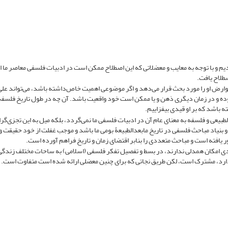
م و با توجه به معایب و معضلاتی که این اصطلاح ممکن است در ادبیات فلسفی معاصر ما ا
صطلاح یافت.
ارض او را مورد بحث قرار می‌دهد و اگر موضوعی اهمیت خاص‌داشته باشد، می‌تواند علی‌
بوده و در زمان دیگری ذهن و یا ممکن است خود واقعیت باشد. آن چه در طول تاریخ فلسفه
باشد که بر او قیدی بیفزاییم.
طبیعی و فلسفه به معنای عام آن در ادبیات فلسفی ما نمی‌گردد، بلکه میل به این تجزی‌گرا
 بنیاد مباحث فلسفی در تاریخ مابعدالطبیعۀ بومی ما باشد و موجب غفلت از خود حقیقت 
ر یافته است و مباحث متعددی را بنابر اقتضای زمان و تاریخ فراهم آورده است.
دی امکان همدلی ندارند، در بسط و تفصیل تفکر فلسفی (اسلامی) به ساحات مختلف زندگی
ارد، مشترک است، لکن طریق نجاتی که برای چنین معضلی ارائه شده است متفاوت است.