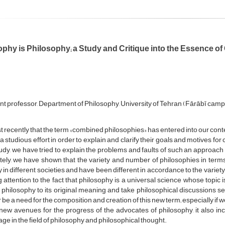
ophy is Philosophy; a Study and Critique into the Essence 
ant professor, Department of Philosophy, University of Tehran (Fārābī camp
just recently that the term «combined philosophies» has entered into our 
 studious effort in order to explain and clarify their goals and motives f
tudy, we have tried to explain the problems and faults of such an approach i
tely, we have shown that the variety and number of philosophies in terms 
y in different societies and have been different in accordance to the variet
 attention to the fact that philosophy is a universal science whose topic is
 philosophy to its original meaning and take philosophical discussions s
 be a need for the composition and creation of this new term; especially if we
ew avenues for the progress of the advocates of philosophy, it also in
ge in the field of philosophy and philosophical thought.