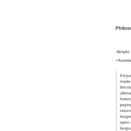
Philos
Ali fathi
* Assist
It is 
made a
this s
ultima
histor
paying
return
longer
open n
langua