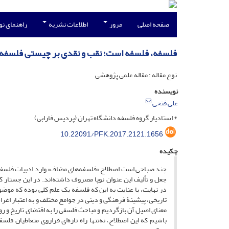
صفحه اصلی
مرور
اطلاعات نشریه
راهنمای ن
فلسفه، فلسفه است؛ نقب و نقدی بر چیستی فلسفه
نوع مقاله : مقاله علمی پژوهشی
نویسنده
علی فتحی
* استادیار گروه فلسفه دانشگاه تهران (پردیس فارابی)
10.22091/PFK.2017.2121.1656
چکیده
چند صباحی است اصطلاح «فلسفه‌های مضاف» وارد ادبیات فلسفی م
جعل و تألیف این عنوان نوپا مصروف داشته‌اند. در این جستار ک
در نهایت، با عنایت به این که فلسفه یک علم کلی بوده که موضو
تاریخی، پیشینۀ فرهنگی و دینی در جوامع مختلف و به اعتبار اغرا
معنای اصیل آن بازگردیم و مباحث فلسفی را به اقتضای تاریخ و روز
باشیم که این اصطلاح، نه‌تنها راه تازه‌ای فراروی متعاطیان فلس