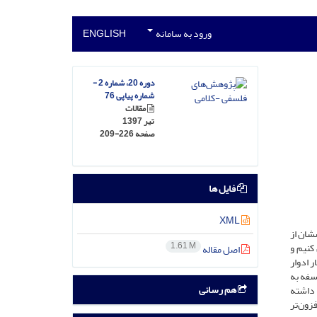
ورود به سامانه
ENGLISH
دوره 20، شماره 2 -
شماره پیاپی 76
مقالات
تیر 1397
صفحه
209-226
فایل ها
XML
شان از
1.61 M
کنیم و
اصل مقاله
 ادوار
لسفه به
هم رسانی
ه داشته
فزون‌تر