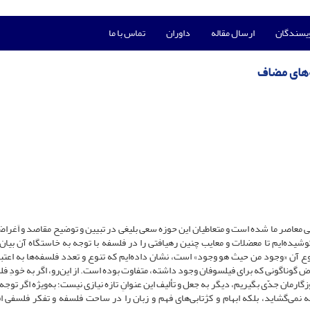
ویسندگان
ارسال مقاله
داوران
تماس با ما
‌های مضاف
عاصر ما شده است و متعاطیان این حوزه سعی بلیغی در تبیین و توضیح مقاصد و اَغراض
وشیده‌ایم تا معضلات و معایب چنین رهیافتی را در فلسفه با توجه به خاستگاه آن بیان 
ع آن «وجود من حیث هو وجود» است، نشان داده‌ایم که تنوع و تعدد فلسفه‌ها به اعتبار
ض گوناگونی که برای ‌فیلسوفان وجود داشته، متفاوت بوده است. از این‌رو، اگر به خودِ ف
گارمان جدّی بگیریم، دیگر به جعل و تألیف این عنوانِ تازه نیازی نیست؛ به‌ویژه ‌اگر توج
فه نمی‌گشاید، بلکه ابهام‌ و کژتابی‌های فهم و زبان را در ساحت فلسفه و تفکر فلسفی ا