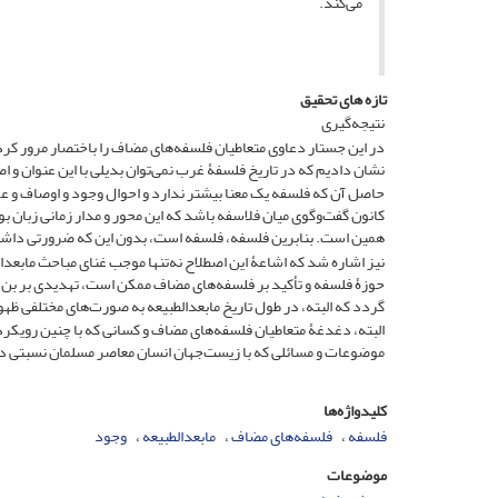
می‌کند‌.
تازه های تحقیق
نتیجه‌گیری
در این جستار دعاوی متعاطیان فلسفه‌های مضاف را باختصار مرور کردی
نشان دادیم که در تاریخ فلسفۀ غرب نمی‌توان بدیلی با این عنوان و ا
حاصل آن که فلسفه یک معنا بیشتر ندارد و احوال وجود و اوصاف و عو
کانون گفت‌وگوی میان فلاسفه باشد که این محور و مدار زمانی زبان 
همین است. بنابرین فلسفه، فلسفه است، بدون این که ضرورتی داشته 
نیز اشاره شد که اشاعۀ این اصطلاح نه‌تنها موجب غنای مباحث مابعدال
حوزۀ فلسفه و تأکید بر فلسفه‌های مضاف ممکن است، تهدیدی بر بن و
گردد که البته، در طول تاریخ مابعدالطبیعه به صورت‌های مختلفی ظهو
البته، دغدغۀ متعاطیان فلسفه‌های مضاف و کسانی که با چنین رویکر
موضوعات و مسائلی که با زیست‌جهان انسان معاصر مسلمان نسبتی د
کلیدواژه‌ها
فلسفه
فلسفه‌های مضاف
مابعدالطبیعه
وجود
موضوعات