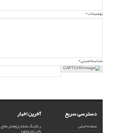
توضیحات *
شناسه امنیتی *
دسترسی سریع
آخرین اخبار
صفحه اصلی
رنکینگ مجله پژوهش های فلس
1403-01-25