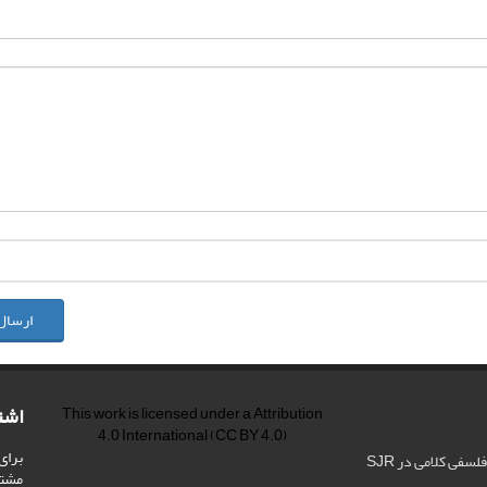
ارسال
اشت
This work is licensed under a
Attribution
4.0 International
(CC BY 4.0)
برای
فی کلامی در SJR
مشت