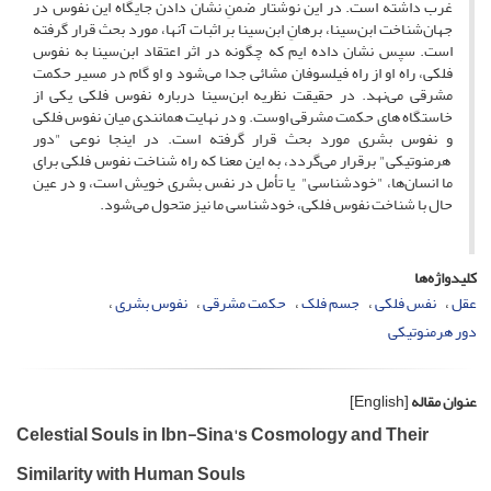
غرب داشته است. در این نوشتار ضمنِ نشان دادن جایگاه این نفوس در
جهان‌شناخت ابن‌سینا، برهانِ ابن‌سینا بر اثبات آنها، مورد بحث قرار گرفته
است. سپس نشان داده ایم که چگونه در اثر اعتقاد ابن‌سینا به نفوس
فلکی، راه او از راه فیلسوفان مشائی جدا می‌شود و او گام در مسیر حکمت
مشرقی می‌نهد. در حقیقت نظریه ابن‌سینا درباره نفوس فلکی یکی از
خاستگاه های حکمت مشرقی اوست. و در نهایت همانندی میان نفوس فلکی
و نفوس بشری مورد بحث قرار گرفته است. در اینجا نوعی "دور
هرمنوتیکی" برقرار می‌گردد، به این معنا که راه شناخت نفوس فلکی برای
ما انسان‌ها، "خودشناسی" یا تأمل در نفس بشری خویش است، و در عین
حال با شناخت نفوس فلکی، خودشناسی ما نیز متحول می‌شود.
کلیدواژه‌ها
عقل
نفس فلکی
جسم فلک
حکمت مشرقی
نفوس بشری
دور هرمنوتیکی
عنوان مقاله
[English]
Celestial Souls in Ibn-Sina's Cosmology and Their
Similarity with Human Souls