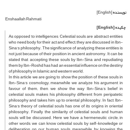
نویسنده
[English]
Enshaallah Rahmati
چکیده
[English]
As opposed to intelligences, Celestial souls are abstract entities
who need body for their act and effect; they are discussed in Ibn-
Sina's philosophy. The significance of analyzing these entities is
not just because of their position in ancient astronomy. It can be
stated that, accepting these souls by Ibn-Sina and repudiating
them by Ibn-Roshd has had an essential influence on the destiny
of philosophy in Islamic and western world.
In this article we are going to show the position of these souls in
Ibn-Sina's cosmology; meanwhile we analyze his argument in
favour of them; then, we show the way Ibn-Sina’s belief in
celestial souls makes his philosophy different from peripatetic
philosophy and takes him up to oriental philosophy. In fact, Ibn-
Sina's theory of celestial souls has one of its origins in oriental
philosophy. Finally, the similarity of celestial souls and human
souls will be discussed. Here we have a hermeneutic circle; in
other words, we can know celestial souls by self-knowledge or
deliberation on our human souls; meanwhile, by knowing the