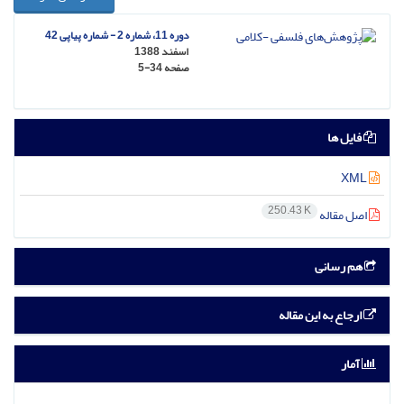
دوره 11، شماره 2 - شماره پیاپی 42
اسفند 1388
صفحه
5-34
فایل ها
XML
250.43 K
اصل مقاله
هم رسانی
ارجاع به این مقاله
آمار