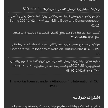
رنکینگ مجله پژوهش های فلسفی کلامی در SJR
1403-01-25
فراخوان: مجله پژوهش های فلسفی کلامی، ویژه نامه « ذهن، بدن و آگاهی»،
"Mind, Body, and Consciousness"، بهار ۱۴۰۳، Spring 2024
1402-
01-12
کسب رتبه الف مجله پژوهش های فلسفی کلامی در ارزیابی وزارت علوم،
سال ۱۴۰۱
1402-05-20
فراخوان: مجله پژوهش های فلسفی کلامی، ویژه نامه فلسفه دین تطبیقی،
,Comparative Philosophy of Religion (Autumn 2023)
1401-12-
10
نمایه شدن مجله پژوهش های فلسفی کلامی در پایگاه استنادی بین المللی
اسکوپوس ( SCOPUS) و کسب رتبه الف در سالهای ، ۱۴۰۱ ، ۱۴۰۰، ۱۳۹۹،
۱۳۹۸ و ۱۳۹۷
1401-05-08
This work is licensed under a
Attribution 4.0 International
(CC
BY 4.0)
اشتراک خبرنامه
برای دریافت اخبار و اطلاعیه های مهم نشریه در خبرنامه نشریه مشترک