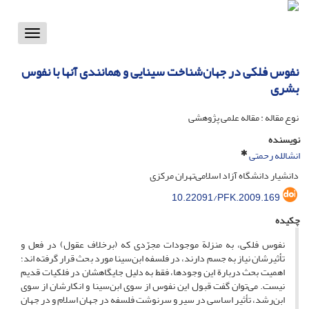
Toggle
vigation
نفوس فلکی در جهان‌شناخت سینایی و همانندی آنها با نفوس
بشری
نوع مقاله : مقاله علمی پژوهشی
نویسنده
انشالله رحمتی
دانشیار دانشگاه آزاد اسلامی‌‌تهران مرکزی
10.22091/PFK.2009.169
چکیده
نفوس فلکی، به منزلة موجودات مجرّدی که (برخلاف عقول) در فعل و
تأثیرشان نیاز به جسم دارند، در فلسفه ابن‌سینا مورد بحث قرار گرفته اند؛
اهمیت بحث دربارة این وجودها، فقط به دلیل جایگاهشان در فلکیات قدیم
نیست. می‌توان گفت قبول این نفوس از سوی ابن‌سینا و انکارشان از سوی
ابن‌رشد، تأثیر اساسی در سیر و سرنوشت فلسفه در جهان اسلام و در جهان