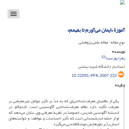
Toggle
vigation
آموزة «ایمان می‌آورم تا بفهمم»
نوع مقاله : مقاله علمی پژوهشی
نویسنده
زهرا پورسینا
استادیار دانشگاه شهید بهشتی
10.22091/PFK.2007.222
چکیده
یکی از نظامهای معرفت‌شناختی‌ای که به جدّ بر تأثیر عوامل غیرمعرفتی بر
معرفت تأکید دارد نظام معرفت‌شناختی آگوستینی است. کندوکاو در
اندیشة آگوستین قدیس، خصوصاً در نظریة معرفتی وی، نشان می‌دهد که
او از جمله اندیشمندانی است که تأثیر احساسات و عواطف، و خواسته‌های
انسان را بر باورهایش موشکافانه پی می‌گیرد.