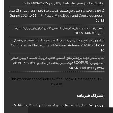
رنکینگ مجله پژوهش های فلسفی کلامی در SJR
1403-01-25
فراخوان: مجله پژوهش های فلسفی کلامی، ویژه نامه « ذهن، بدن و آگاهی»،
"Mind, Body, and Consciousness"، بهار ۱۴۰۳، Spring 2024
1402-
01-12
کسب رتبه الف مجله پژوهش های فلسفی کلامی در ارزیابی وزارت علوم،
سال ۱۴۰۱
1402-05-20
فراخوان: مجله پژوهش های فلسفی کلامی، ویژه نامه فلسفه دین تطبیقی،
,Comparative Philosophy of Religion (Autumn 2023)
1401-12-
10
نمایه شدن مجله پژوهش های فلسفی کلامی در پایگاه استنادی بین المللی
اسکوپوس ( SCOPUS) و کسب رتبه الف در سالهای ، ۱۴۰۱ ، ۱۴۰۰، ۱۳۹۹،
۱۳۹۸ و ۱۳۹۷
1401-05-08
This work is licensed under a
Attribution 4.0 International
(CC
BY 4.0)
اشتراک خبرنامه
برای دریافت اخبار و اطلاعیه های مهم نشریه در خبرنامه نشریه مشترک
شوید.